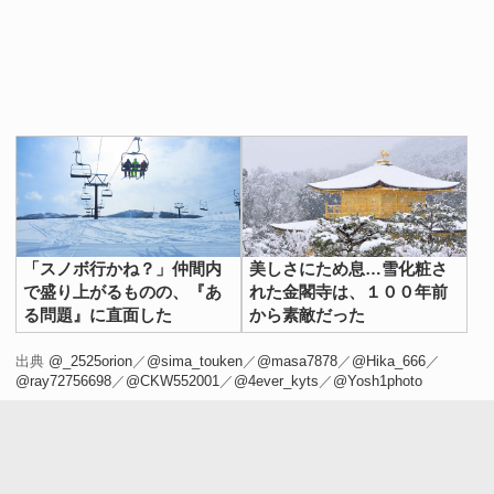
「スノボ行かね？」仲間内
美しさにため息…雪化粧さ
で盛り上がるものの、『あ
れた金閣寺は、１００年前
る問題』に直面した
から素敵だった
出典
@_2525orion
／
@sima_touken
／
@masa7878
／
@Hika_666
／
@ray72756698
／
@CKW552001
／
@4ever_kyts
／
@Yosh1photo