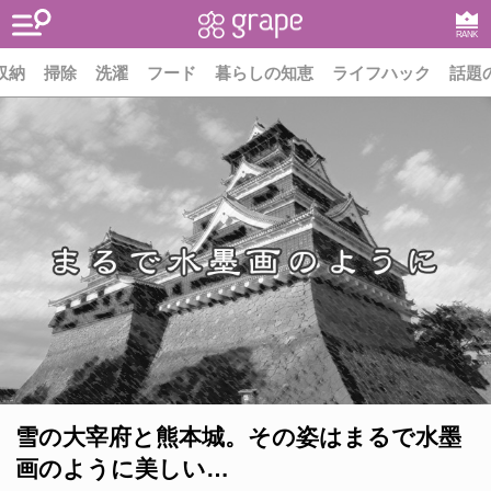
RANK
収納
掃除
洗濯
フード
暮らしの知恵
ライフハック
話題
雪の大宰府と熊本城。その姿はまるで水墨
画のように美しい…