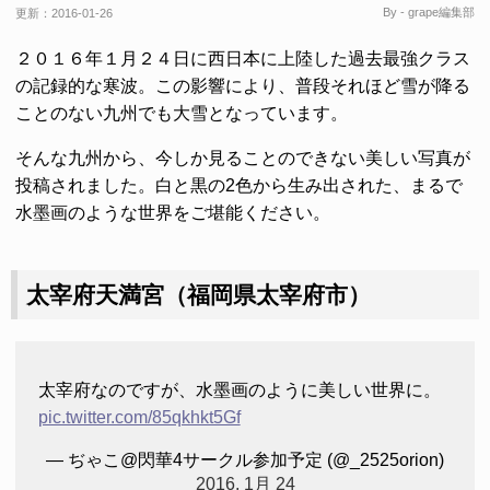
By - grape編集部
更新：
2016-01-26
２０１６年１月２４日に西日本に上陸した過去最強クラス
の記録的な寒波。この影響により、普段それほど雪が降る
ことのない九州でも大雪となっています。
そんな九州から、今しか見ることのできない美しい写真が
投稿されました。白と黒の2色から生み出された、まるで
水墨画のような世界をご堪能ください。
太宰府天満宮（福岡県太宰府市）
太宰府なのですが、水墨画のように美しい世界に。
pic.twitter.com/85qkhkt5Gf
— ぢゃこ@閃華4サークル参加予定 (@_2525orion)
2016, 1月 24