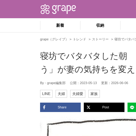
新着
収納
grape（グレイプ）
トレンド
ストーリー
寝坊でバタバ
寝坊でバタバタした朝 
う」が妻の気持ちを変え
By - grape編集部
公開：
2023-05-13
更新：
2026-06-06
LINE
夫婦
夫婦愛
家族
Share
Post