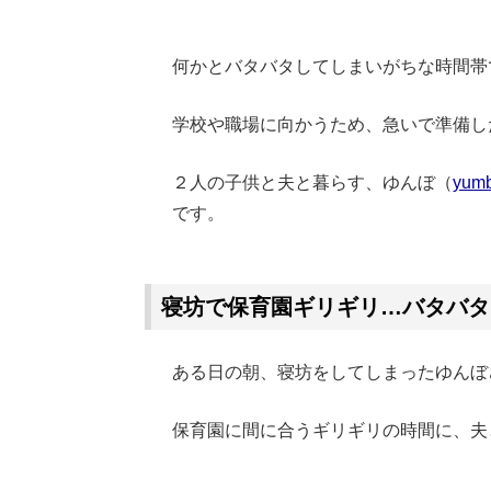
何かとバタバタしてしまいがちな時間帯
学校や職場に向かうため、急いで準備し
２人の子供と夫と暮らす、ゆんぼ（
yum
です。
Loaded
:
62.90%
/
Unmute
寝坊で保育園ギリギリ…バタバタ
ある日の朝、寝坊をしてしまったゆんぼ
保育園に間に合うギリギリの時間に、夫