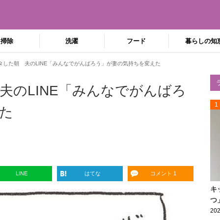
掃除
洗濯
フード
暮らしの知
タした朝 夫のLINE「みんなでがんばろう」が妻の気持ちを変えた
夫のLINE「みんなでがんばろ
1
た
LINE
はてな
コメント 1
キ
つ
202