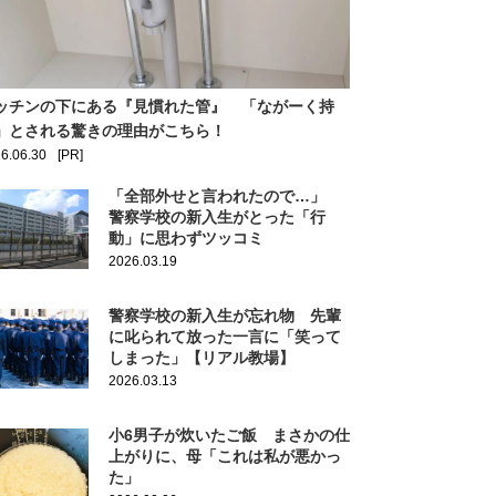
ッチンの下にある『見慣れた管』 「ながーく持
」とされる驚きの理由がこちら！
6.06.30
[PR]
「全部外せと言われたので…」
警察学校の新入生がとった「行
動」に思わずツッコミ
2026.03.19
警察学校の新入生が忘れ物 先輩
に叱られて放った一言に「笑って
しまった」【リアル教場】
2026.03.13
小6男子が炊いたご飯 まさかの仕
上がりに、母「これは私が悪かっ
た」