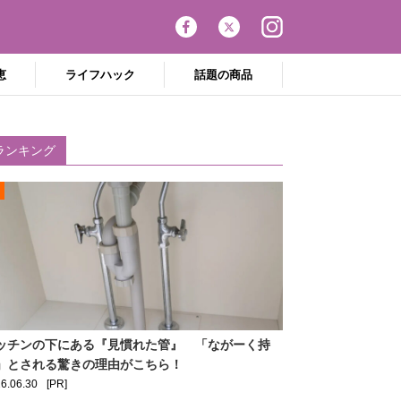
恵
ライフハック
話題の商品
ランキング
ッチンの下にある『見慣れた管』 「ながーく持
」とされる驚きの理由がこちら！
6.06.30
[PR]