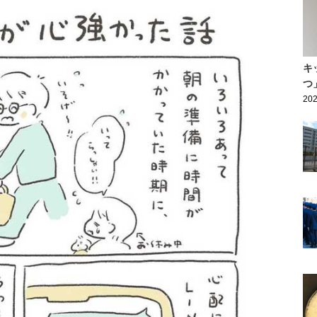
キ
つ
202