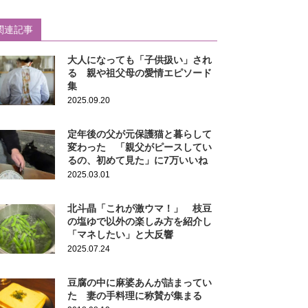
関連記事
大人になっても「子供扱い」され
る 親や祖父母の愛情エピソード
集
2025.09.20
定年後の父が元保護猫と暮らして
変わった 「親父がピースしてい
るの、初めて見た」に7万いいね
2025.03.01
北斗晶「これが激ウマ！」 枝豆
の塩ゆで以外の楽しみ方を紹介し
「マネしたい」と大反響
2025.07.24
豆腐の中に麻婆あんが詰まってい
た 妻の手料理に称賛が集まる