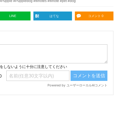
#Puppie #Puppiedog #filhotes #filhote #pet #dog
LINE
はてな
コメント 0