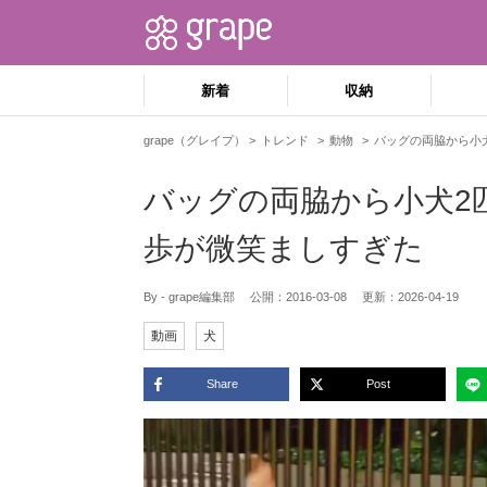
新着
収納
grape（グレイプ）
トレンド
動物
バッグの両脇から小
バッグの両脇から小犬2
歩が微笑ましすぎた
By - grape編集部
公開：
2016-03-08
更新：
2026-04-19
動画
犬
Share
Post