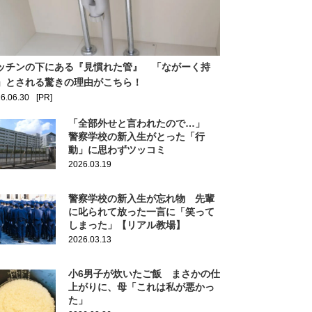
ッチンの下にある『見慣れた管』 「ながーく持
」とされる驚きの理由がこちら！
6.06.30
[PR]
「全部外せと言われたので…」
警察学校の新入生がとった「行
動」に思わずツッコミ
2026.03.19
警察学校の新入生が忘れ物 先輩
に叱られて放った一言に「笑って
しまった」【リアル教場】
2026.03.13
小6男子が炊いたご飯 まさかの仕
上がりに、母「これは私が悪かっ
た」