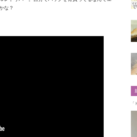
かな？
「