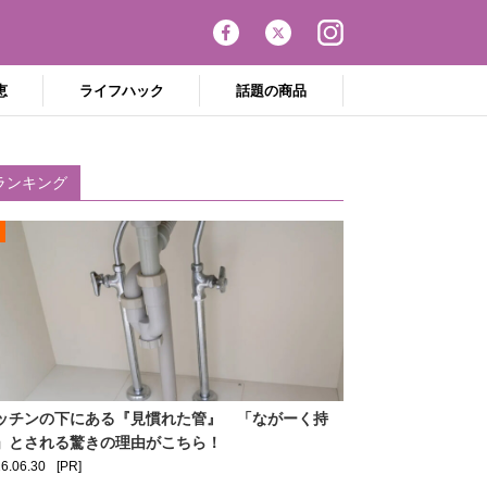
恵
ライフハック
話題の商品
ランキング
ッチンの下にある『見慣れた管』 「ながーく持
」とされる驚きの理由がこちら！
6.06.30
[PR]