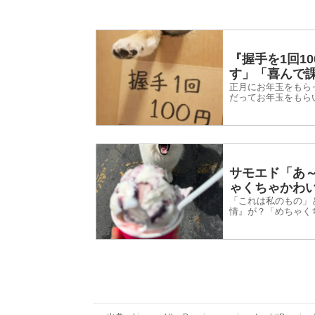
『握手を1回1
す」「喜んで
正月にお年玉をもら
だってお年玉をもら
2026年1月2日、In
サモエド「あ
ゃくちゃかわ
「これは私のもの」
情』が？「めちゃく