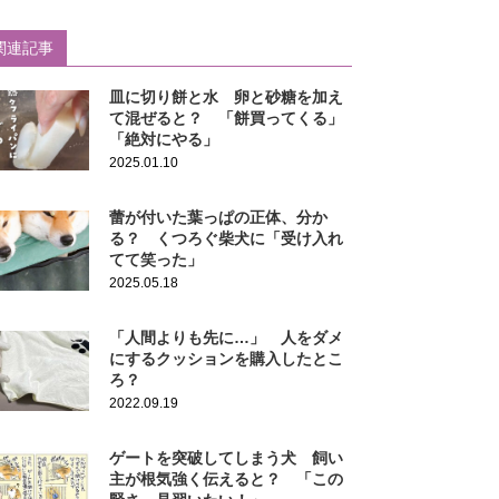
関連記事
皿に切り餅と水 卵と砂糖を加え
て混ぜると？ 「餅買ってくる」
「絶対にやる」
2025.01.10
蕾が付いた葉っぱの正体、分か
る？ くつろぐ柴犬に「受け入れ
てて笑った」
2025.05.18
「人間よりも先に…」 人をダメ
にするクッションを購入したとこ
ろ？
2022.09.19
ゲートを突破してしまう犬 飼い
主が根気強く伝えると？ 「この