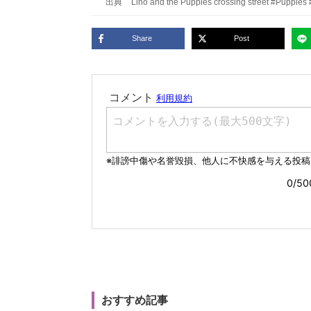
出典
Lino and the Puppies crossing street #Puppies 
Share
Post
おすすめ記事