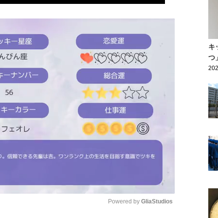
キ
つ
202
Powered by 
GliaStudios