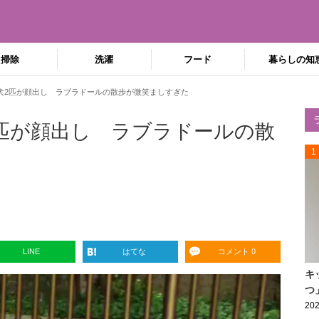
掃除
洗濯
フード
暮らしの知
犬2匹が顔出し ラブラドールの散歩が微笑ましすぎた
匹が顔出し ラブラドールの散
1
LINE
はてな
コメント 0
キ
つ
202