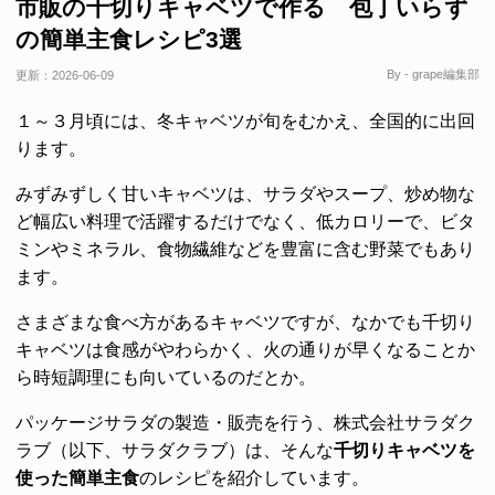
市販の千切りキャベツで作る 包丁いらず
の簡単主食レシピ3選
By - grape編集部
更新：
2026-06-09
１～３月頃には、冬キャベツが旬をむかえ、全国的に出回
ります。
みずみずしく甘いキャベツは、サラダやスープ、炒め物な
ど幅広い料理で活躍するだけでなく、低カロリーで、ビタ
ミンやミネラル、食物繊維などを豊富に含む野菜でもあり
ます。
さまざまな食べ方があるキャベツですが、なかでも千切り
キャベツは食感がやわらかく、火の通りが早くなることか
ら時短調理にも向いているのだとか。
パッケージサラダの製造・販売を行う、株式会社サラダク
ラブ（以下、サラダクラブ）は、そんな
千切りキャベツを
使った簡単主食
のレシピを紹介しています。