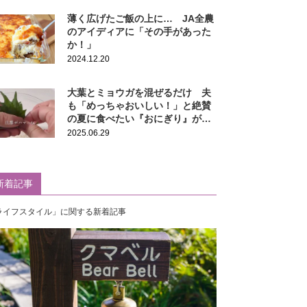
薄く広げたご飯の上に… JA全農
のアイディアに「その手があった
か！」
2024.12.20
大葉とミョウガを混ぜるだけ 夫
も「めっちゃおいしい！」と絶賛
の夏に食べたい『おにぎり』がこ
ちら
2025.06.29
新着記事
ライフスタイル」に関する新着記事