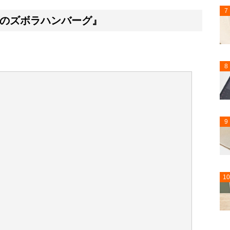
7
のズボラハンバーグ』
8
9
10