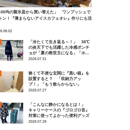
100均の製氷皿から買い替えた」 ワンプッシュで
トン！『薄まらないアイスカフェオレ』作りにも活
6.08.02
「冷たくて生き返る～！」 38℃
の炎天下でも活躍した冷感ポンチ
ョが「夏の救世主になる」「ホン
ト買ってよかった」
2026.07.31
狭くて不便な玄関に『黒い箱』を
設置すると？ 「収納力アッ
プ！」「もう散らからない」
2026.07.27
「こんなに静かになるとは！」
キャリーケースの『ゴロゴロ音』
対策に使ってよかった便利グッズ
2026.07.29