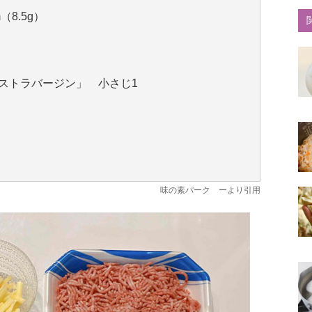
（8.5g）
エクストラバージン」 小さじ1
味の素パーク
ーより引用