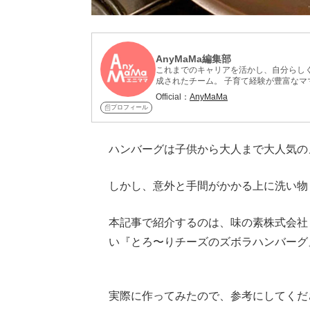
AnyMaMa編集部
これまでのキャリアを活かし、自分らしく
成されたチーム。 子育て経験が豊富なマ
介。実際に料理した感想や、家族の反応
Official：
AnyMaMa
中。
プロフィール
ハンバーグは子供から大人まで大人気の
しかし、意外と手間がかかる上に洗い物
本記事で紹介するのは、味の素株式会社
い『とろ〜りチーズのズボラハンバーグ
Loaded
:
62.90%
/
Unmute
実際に作ってみたので、参考にしてくだ