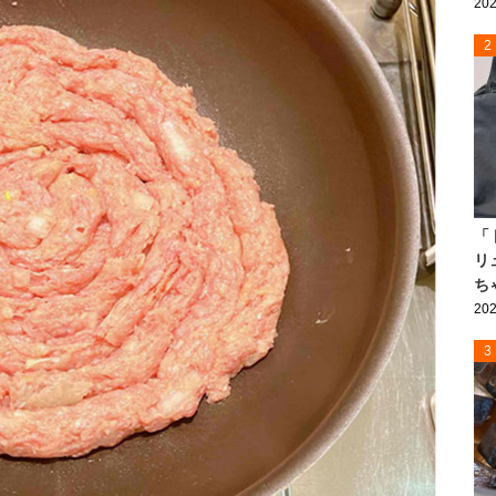
202
2
「
リ
ち
202
3