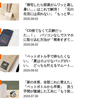
「帰宅したら部屋がムワッと蒸し
暑い…」はこれで解消！ 「元の
生活には戻れない」「もっと早く
知りたかった」
2026.08.02
「CD捨てなくて正解だっ
た…！」 パソコンなしでスマホ
に取り込む方法が「簡単すぎて拍
子抜け」「この曲聴きたかった
2026.08.02
～」
「ペットボトル手で持ちたくな
い」「夏は小ぶりなバッグがい
い」 どっちも叶えるマムートの
ポーチがこちら！
2026.08.02
「家の水筒、全部これに替えた」
「ペットボトルから卒業」 洗う
手間が激減した工夫に「もう前の
に戻れない！」
2026.07.30