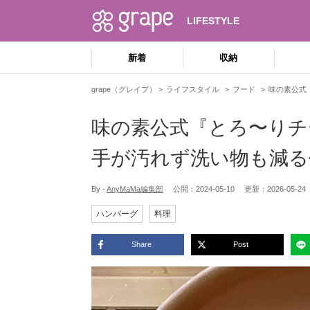
LIFESTYLE
新着
収納
grape（グレイプ）
ライフスタイル
フード
味の素公式
味の素公式『とろ〜り
手が汚れず洗い物も減る
By -
AnyMaMa編集部
公開：
2024-05-10
更新：
2026-05-24
ハンバーグ
料理
Share
Post