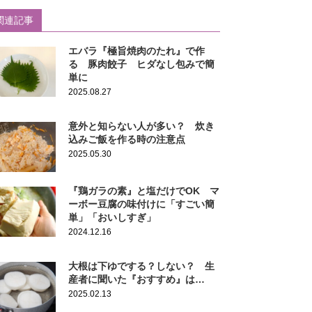
関連記事
エバラ『極旨焼肉のたれ』で作
る 豚肉餃子 ヒダなし包みで簡
単に
2025.08.27
意外と知らない人が多い？ 炊き
込みご飯を作る時の注意点
2025.05.30
『鶏ガラの素』と塩だけでOK マ
ーボー豆腐の味付けに「すごい簡
単」「おいしすぎ」
2024.12.16
大根は下ゆでする？しない？ 生
産者に聞いた『おすすめ』は…
2025.02.13