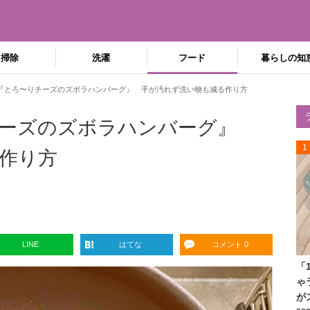
掃除
洗濯
フード
暮らしの知
『とろ〜りチーズのズボラハンバーグ』 手が汚れず洗い物も減る作り方
チーズのズボラハンバーグ』
1
作り方
LINE
はてな
コメント 0
「
ゃ
が