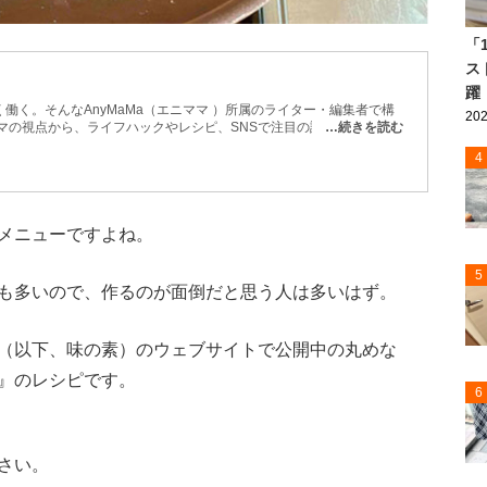
「
ス
躍
働く。そんなAnyMaMa（エニママ ）所属のライター・編集者で構
202
マの視点から、ライフハックやレシピ、SNSで注目の話題などを紹
…続きを読む
などもお届け。 忙しい毎日でも取り入れやすく、役立つ情報を発信
4
メニューですよね。
5
も多いので、作るのが面倒だと思う人は多いはず。
（以下、味の素）のウェブサイトで公開中の丸めな
』のレシピです。
6
さい。