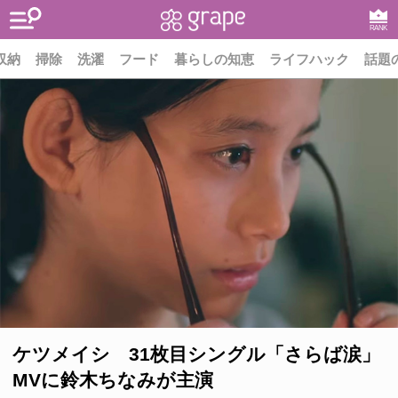
RANK
収納
掃除
洗濯
フード
暮らしの知恵
ライフハック
話題
ケツメイシ 31枚目シングル「さらば涙」
MVに鈴木ちなみが主演