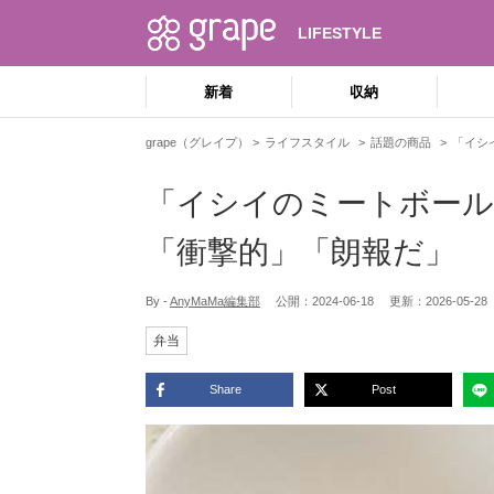
LIFESTYLE
新着
収納
grape（グレイプ）
ライフスタイル
話題の商品
「イシ
「イシイのミートボール
「衝撃的」「朗報だ」
By -
AnyMaMa編集部
公開：
2024-06-18
更新：
2026-05-28
弁当
Share
Post