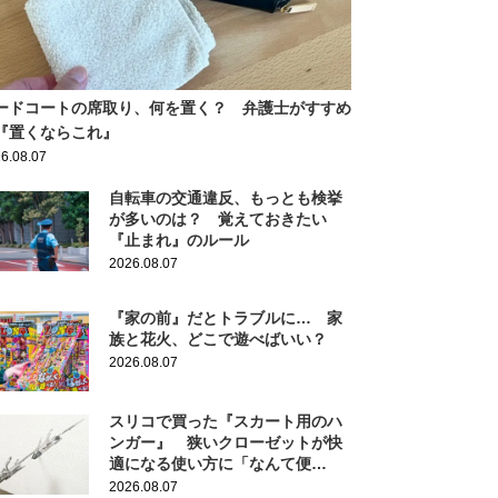
ードコートの席取り、何を置く？ 弁護士がすすめ
『置くならこれ』
6.08.07
自転車の交通違反、もっとも検挙
が多いのは？ 覚えておきたい
『止まれ』のルール
2026.08.07
『家の前』だとトラブルに… 家
族と花火、どこで遊べばいい？
2026.08.07
スリコで買った『スカート用のハ
ンガー』 狭いクローゼットが快
適になる使い方に「なんて便
利！」
2026.08.07