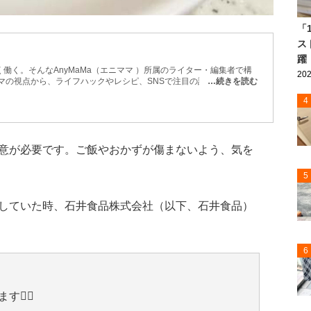
「
ス
躍
働く。そんなAnyMaMa（エニママ ）所属のライター・編集者で構
202
マの視点から、ライフハックやレシピ、SNSで注目の話題などを紹
…続きを読む
などもお届け。 忙しい毎日でも取り入れやすく、役立つ情報を発信
4
意が必要です。ご飯やおかずが傷まないよう、気を
5
していた時、石井食品株式会社（以下、石井食品）
6
️‍🔥