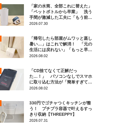
「家の水筒、全部これに替えた」
「ペットボトルから卒業」 洗う
手間が激減した工夫に「もう前の
に戻れない！」
2026.07.30
「帰宅したら部屋がムワッと蒸し
暑い…」はこれで解消！ 「元の
生活には戻れない」「もっと早く
知りたかった」
2026.08.02
「CD捨てなくて正解だっ
た…！」 パソコンなしでスマホ
に取り込む方法が「簡単すぎて拍
子抜け」「この曲聴きたかった
2026.08.02
～」
330円でゴチャつくキッチンが整
う！ プチプラ容器で叶えるすっ
きり収納【THREEPPY】
2026.07.31