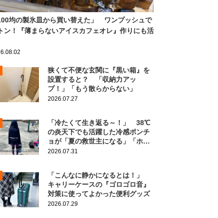
100均の製氷皿から買い替えた」 ワンプッシュで
トン！『薄まらないアイスカフェオレ』作りにも活
6.08.02
狭くて不便な玄関に『黒い箱』を
設置すると？ 「収納力アッ
プ！」「もう散らからない」
2026.07.27
「冷たくて生き返る～！」 38℃
の炎天下でも活躍した冷感ポンチ
ョが「夏の救世主になる」「ホン
ト買ってよかった」
2026.07.31
「こんなに静かになるとは！」
キャリーケースの『ゴロゴロ音』
対策に使ってよかった便利グッズ
2026.07.29