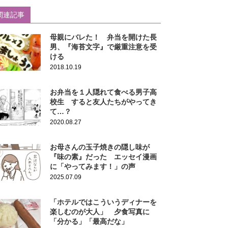
関連記事
母親にバレた！ 弁当を開けた長
男、『海苔文字』で厳重注意を受
ける
2018.10.19
お弁当を１人隠れて食べる男子高
校生 すると友人たちがやってき
て…？
2020.08.27
お母さんの玉子焼きの隠し味が
『味の素』だった エッセイ漫画
に「やってみます！」の声
2025.07.09
「ホテルではこういうディナーを
楽しむのが大人」 夕食写真に
「分かる」「最高だな」