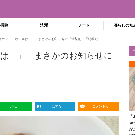
掃除
洗濯
フード
暮らしの知
イのミートボールは…」 まさかのお知らせに「衝撃的」「朗報だ」
は…」 まさかのお知らせに
1
LINE
はてな
コメント 0
「
ゃ
が