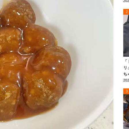
202
2
「
リ
ち
202
3