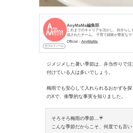
AnyMaMa編集部
これまでのキャリアを活かし、自分らしく
成されたチーム。 子育て経験が豊富なマ
介。実際に料理した感想や、家族の反応
Official：
AnyMaMa
中。
プロフィール
ジメジメした暑い季節は、弁当作りで注
付けている人は多いでしょう。
梅雨でも安心して入れられるおかずを探
のXで、衝撃的な事実を知りました。
そろそろ梅雨の季節…☔️
こんな季節だからこそ、何度でも言います❤