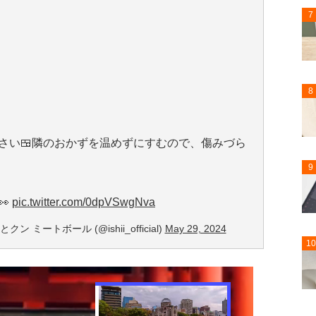
7
8
さい🍱隣のおかずを温めずにすむので、傷みづら
9
👀
pic.twitter.com/0dpVSwgNva
ートボール (@ishii_official)
May 29, 2024
10