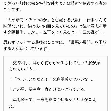
で飼った無数の虫を特別な能力または技術で使役する者の
ことです。
「夫が蟲使いでいいのか」と心配する父親に「仕事なんて
関係ないわ、私は彼の内面を見ているの」と強い意志を示
す交際相手。しかし、左耳をよく見ると、１匹の蟲が…。
思わずゾッとする最後の１コマに、『最悪の展開』を予想
する人が続出しています。
・交際相手、耳から何かが寄生されてない？脳が操
られていそう…。
・「ちょっとあなた！」の絶望感がヤバいな…。
・この男、要注意。蟲だけにバグっている。
・蟲を操って、一家を崩壊させるシナリオが見え
た。