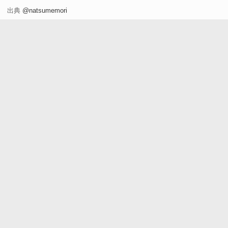
出典
@natsumemori