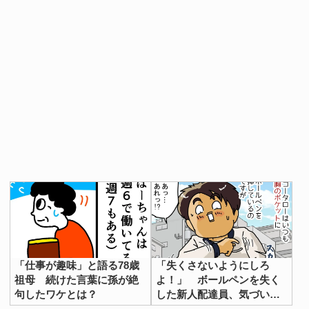
「仕事が趣味」と語る78歳
「失くさないようにしろ
祖母 続けた言葉に孫が絶
よ！」 ボールペンを失く
句したワケとは？
した新人配達員、気づいた
後の行動が？