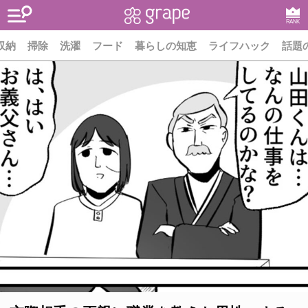
RANK
収納
掃除
洗濯
フード
暮らしの知恵
ライフハック
話題