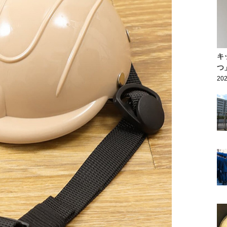
キ
つ
202