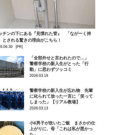
ッチンの下にある『見慣れた管』 「ながーく持
」とされる驚きの理由がこちら！
6.06.30
[PR]
「全部外せと言われたので…」
警察学校の新入生がとった「行
動」に思わずツッコミ
2026.03.19
警察学校の新入生が忘れ物 先輩
に叱られて放った一言に「笑って
しまった」【リアル教場】
2026.03.13
小6男子が炊いたご飯 まさかの仕
上がりに、母「これは私が悪かっ
た」