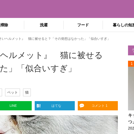
掃除
洗濯
フード
暮らしの知
さいヘルメット』 猫に被せると？「その発想はなかった」「似合いすぎ」
ヘルメット』 猫に被せる
1
た」「似合いすぎ」
ペット
猫
LINE
はてな
コメント 1
キ
つ
202