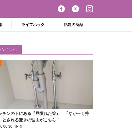
恵
ライフハック
話題の商品
ランキング
ッチンの下にある『見慣れた管』 「ながーく持
」とされる驚きの理由がこちら！
6.06.30
[PR]