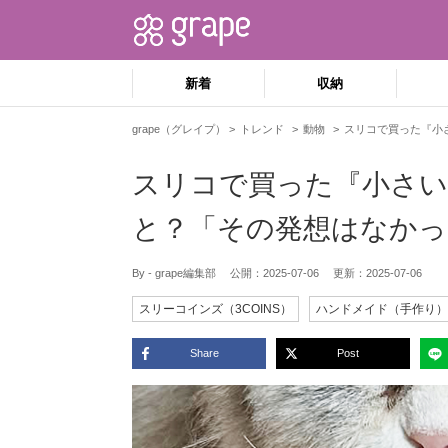
新着
収納
grape（グレイプ）
トレンド
動物
スリコで買った『小
スリコで買った『小さい
と？「その発想はなかっ
By - grape編集部
公開：
2025-07-06
更新：
2025-07-06
スリーコインズ（3COINS）
ハンドメイド（手作り）
Share
Post