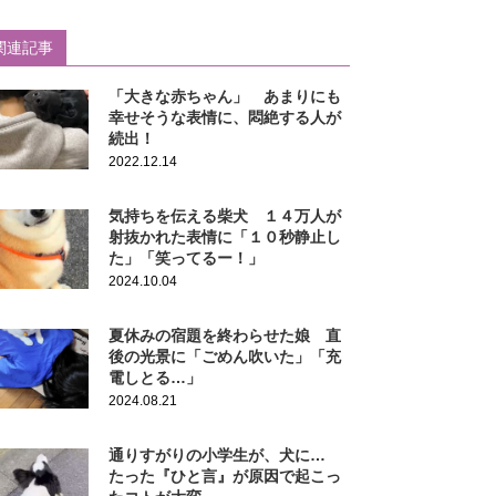
関連記事
「大きな赤ちゃん」 あまりにも
幸せそうな表情に、悶絶する人が
続出！
2022.12.14
気持ちを伝える柴犬 １４万人が
射抜かれた表情に「１０秒静止し
た」「笑ってるー！」
2024.10.04
夏休みの宿題を終わらせた娘 直
後の光景に「ごめん吹いた」「充
電しとる…」
2024.08.21
通りすがりの小学生が、犬に…
たった『ひと言』が原因で起こっ