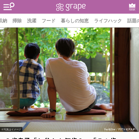
RANK
収納
掃除
洗濯
フード
暮らしの知恵
ライフハック
話題
※写真はイメージ