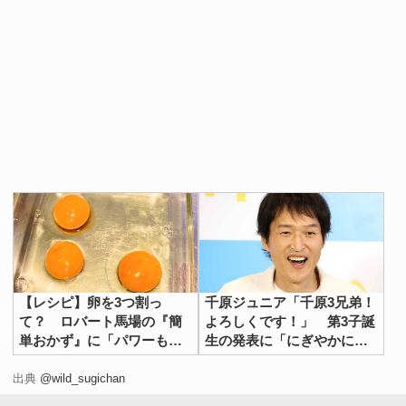
【レシピ】卵を3つ割っ
千原ジュニア「千原3兄弟！
て？ ロバート馬場の『簡
よろしくです！」 第3子誕
単おかず』に「パワーもら
生の発表に「にぎやかにな
えそう！」「もうたまら
りそう」
ん…」
出典
@wild_sugichan