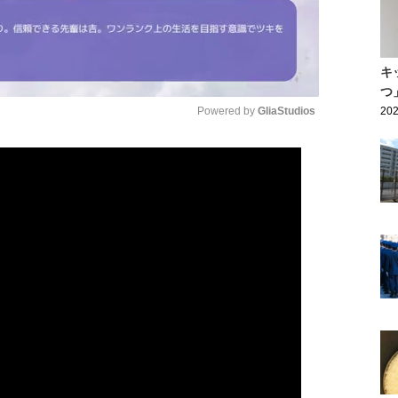
キ
つ
Powered by 
GliaStudios
202
Mute