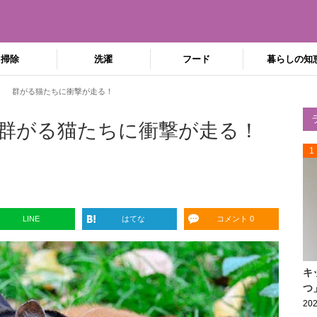
掃除
洗濯
フード
暮らしの知
」 群がる猫たちに衝撃が走る！
群がる猫たちに衝撃が走る！
1
LINE
はてな
コメント 0
キ
つ
202