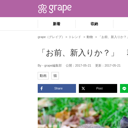
新着
収納
grape（グレイプ）
トレンド
動物
「お前、新入りか？
「お前、新入りか？」 
By - grape編集部
公開：
2017-05-21
更新：
2017-05-21
動画
猫
Share
Post