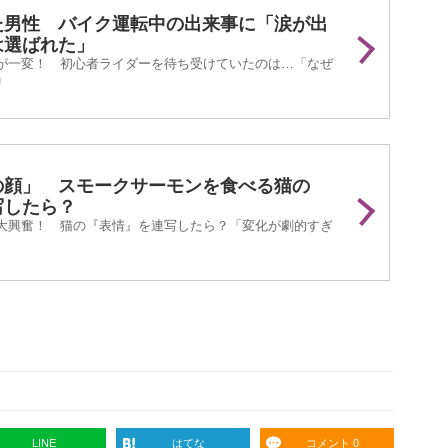
た男性 バイク運転中の出来事に「涙が出
は選ばれた」
が一変！ 初心者ライダーを待ち受けていたのは…「なぜ
」
の顔」 スモークサーモンを食べる猫の
写したら？
大興奮！ 猫の『表情』を連写したら？「変化が劇的すぎ
LINE
はてな
コメント 0