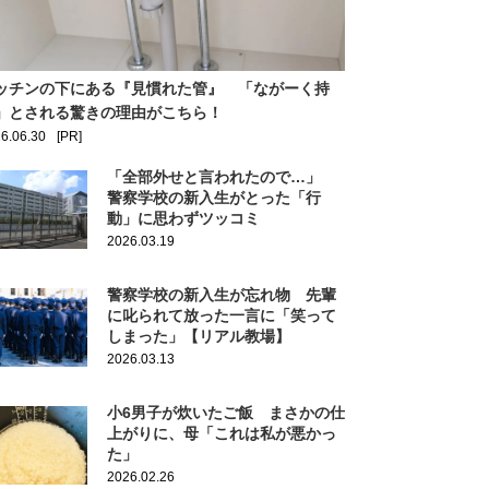
ッチンの下にある『見慣れた管』 「ながーく持
」とされる驚きの理由がこちら！
6.06.30
[PR]
「全部外せと言われたので…」
警察学校の新入生がとった「行
動」に思わずツッコミ
2026.03.19
警察学校の新入生が忘れ物 先輩
に叱られて放った一言に「笑って
しまった」【リアル教場】
2026.03.13
小6男子が炊いたご飯 まさかの仕
上がりに、母「これは私が悪かっ
た」
2026.02.26