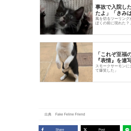
事故で入院し
たよ」「きみ
風を切るツーリング
ぼくの前に現れた？
「これぞ至福
『表情』を連
スモークサーモンに
て爆笑した」
出典
Fake Feline Friend
Share
Post