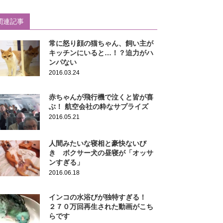
関連記事
常に怒り顔の猫ちゃん、飼い主が
キッチンにいると…！？迫力がハ
ンパない
2016.03.24
赤ちゃんが飛行機で泣くと皆が喜
ぶ！ 航空会社の粋なサプライズ
2016.05.21
人間みたいな寝相と豪快ないび
き ボクサー犬の昼寝が「オッサ
ンすぎる」
2016.06.18
インコの水浴びが独特すぎる！
２７０万回再生された動画がこち
らです