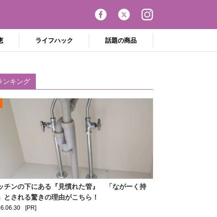
恵
ライフハック
話題の商品
ランキング
ッチンの下にある『見慣れた管』 「ながーく持
」とされる驚きの理由がこちら！
6.06.30
[PR]