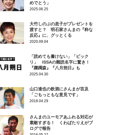
めでとう」
2025.06.25
大竹しのぶの息子がプレゼントを
渡すと？ 明石家さんまの『粋な
反応』に、グッとくる
2020.09.04
「読めても書けない」「ビック
リ」 ISSAの難読名字に驚き！
『躑躅森』『八月朔日』も
2025.04.30
山口達也の飲酒にさんまが言及
「ごもっともな意見です」
2018.04.29
さんまのユーモアあふれる対応が
素敵すぎる！ くわばたりえがブ
ログで報告
2016.05.27