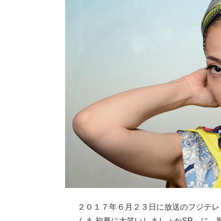
２０１７年６月２３日に放送のフジテレ
んま 初夏に大笑いしましょかSP』に、歌