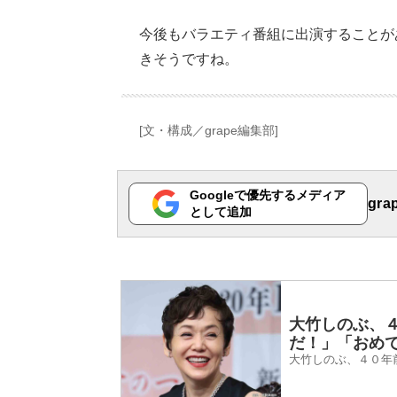
今後もバラエティ番組に出演することが
きそうですね。
[文・構成／grape編集部]
Googleで優先するメディア
gr
として追加
大竹しのぶ、
だ！」「おめ
大竹しのぶ、４０年