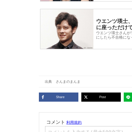
ウエンツ瑛士
に座っただけ
ウエンツ瑛士さんが
にしたら不合格にな
出典
さんまのまんま
Share
Post