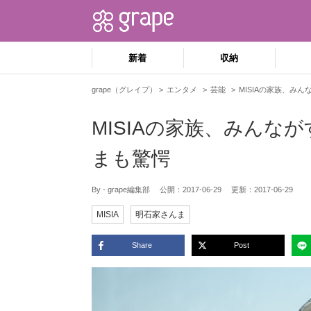
新着
収納
grape（グレイプ）
エンタメ
芸能
MISIAの家族、み
MISIAの家族、みんな
まも驚愕
By - grape編集部
公開：
2017-06-29
更新：
2017-06-29
MISIA
明石家さんま
Share
Post