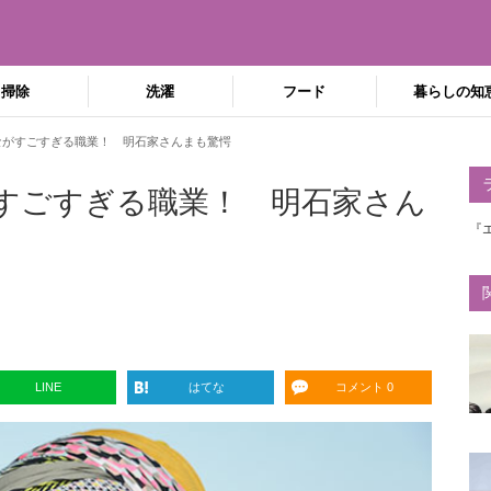
掃除
洗濯
フード
暮らしの知
んながすごすぎる職業！ 明石家さんまも驚愕
がすごすぎる職業！ 明石家さん
『
LINE
はてな
コメント 0