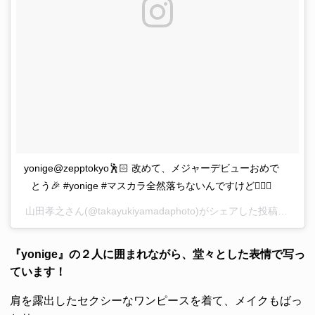
yonige@zepptokyo🕺🏻 改めて、メジャーデビューおめで
とう🎉 #yonige #マスカラ全然落ちないんですけど🤷🏻‍♂️
山田孝之さん(@takayukiyamadaphoto)がシェアした投稿 –
2017
『yonige』の２人に囲まれながら、堂々とした表情で写っ
ています！
肩を露出したセクシーなワンピースを着て、メイクもばっ