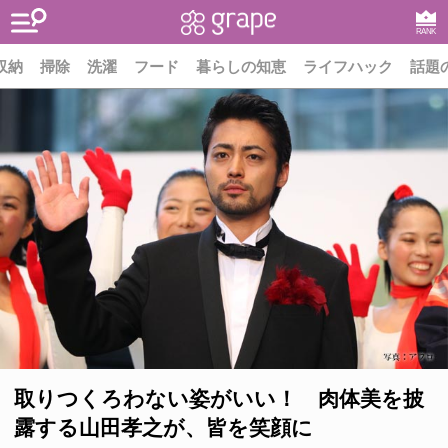
RANK
収納
掃除
洗濯
フード
暮らしの知恵
ライフハック
話題
取りつくろわない姿がいい！ 肉体美を披
露する山田孝之が、皆を笑顔に