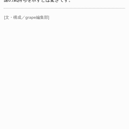
[文・構成／grape編集部]