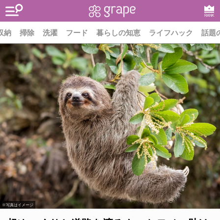
RANK
収納
掃除
洗濯
フード
暮らしの知恵
ライフハック
話題
※写真はイメージ