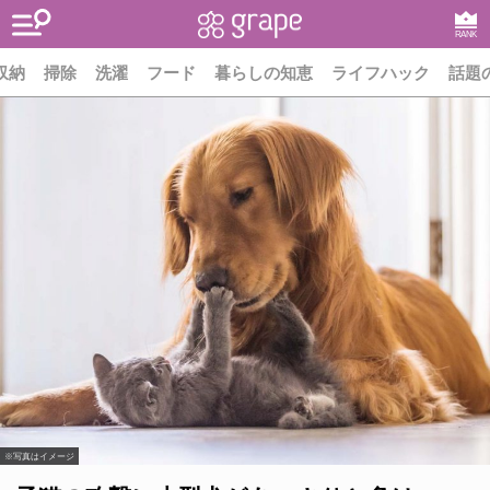
RANK
収納
掃除
洗濯
フード
暮らしの知恵
ライフハック
話題
※写真はイメージ