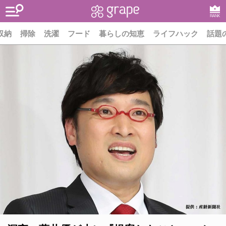
RANK
収納
掃除
洗濯
フード
暮らしの知恵
ライフハック
話題