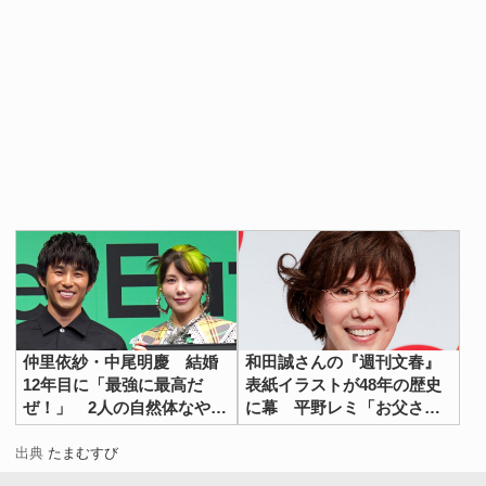
仲里依紗・中尾明慶 結婚
和田誠さんの『週刊文春』
12年目に「最強に最高だ
表紙イラストが48年の歴史
ぜ！」 2人の自然体なやり
に幕 平野レミ「お父さん
とりが話題
お疲れ様でした」
出典
たまむすび