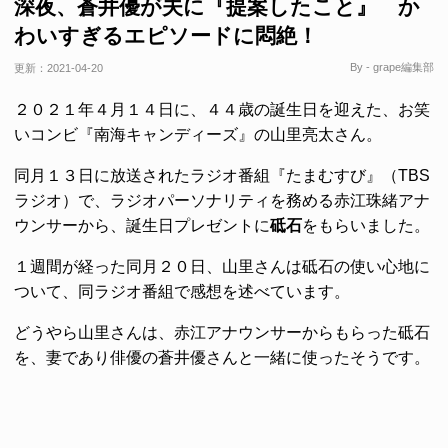
深夜、蒼井優が夫に『提案したこと』 か
わいすぎるエピソードに悶絶！
By - grape編集部
更新：
2021-04-20
２０２１年４月１４日に、４４歳の誕生日を迎えた、お笑
いコンビ『南海キャンディーズ』の山里亮太さん。
同月１３日に放送されたラジオ番組『たまむすび』（TBS
ラジオ）で、ラジオパーソナリティを務める赤江珠緒アナ
ウンサーから、誕生日プレゼントに
砥石
をもらいました。
１週間が経った同月２０日、山里さんは砥石の使い心地に
ついて、同ラジオ番組で感想を述べています。
どうやら山里さんは、赤江アナウンサーからもらった砥石
を、妻であり俳優の蒼井優さんと一緒に使ったそうです。