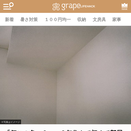
LIFEHACK
RANK
新着
暑さ対策
１００円均一
収納
文房具
家事
※写真はイメージ