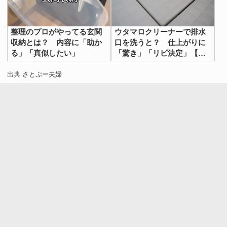
整理のプロがやってる玄関
ウタマロクリーナーで排水
収納とは？ 内容に「助か
口を洗うと？ 仕上がりに
る」「真似したい」
「驚き」「リピ決定」【排
水口掃除術4選】
出典
さとぷー夫婦
お湯や水を使う洗面所や風呂場は、湿気がこもりやすく乾
燥しにくい場所です。床と同じように、壁にもカビ汚れが
付いている可能性があります。