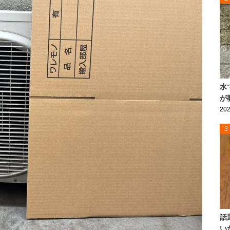
水
が
202
3
話
い