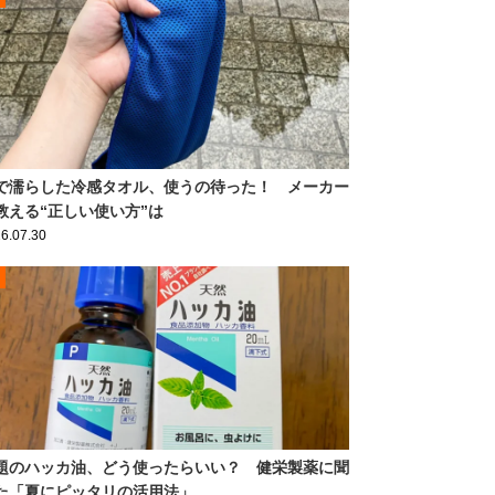
で濡らした冷感タオル、使うの待った！ メーカー
教える“正しい使い方”は
6.07.30
題のハッカ油、どう使ったらいい？ 健栄製薬に聞
た「夏にピッタリの活用法」