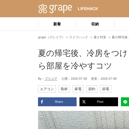
LIFEHACK
新着
収納
grape（グレイプ）
ライフハック
暑さ対策
夏の帰宅後
夏の帰宅後、冷房をつけ
ら部屋を冷やすコツ
By -
ブリジア
公開：
2026-07-08
更新：
2026-07-08
エアコン
取材
家電
節約
節電
Share
Post