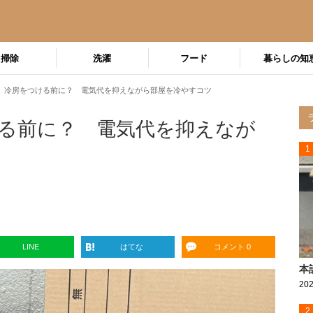
掃除
洗濯
フード
暮らしの知
、冷房をつける前に？ 電気代を抑えながら部屋を冷やすコツ
る前に？ 電気代を抑えなが
1
LINE
はてな
コメント 0
本
202
2