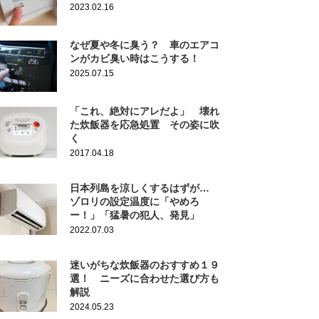
2023.02.16
なぜ夏や冬に臭う？ 車のエアコ
ンがカビ臭い時はこうする！
2025.07.15
「これ、絶対にアレだよ」 壊れ
た炊飯器を応急処置 その姿に吹
く
2017.04.18
日本列島を涼しくするはずが…
ゾロリの設定温度に「やめろ
ー！」「猛暑の犯人、発見」
2022.07.03
迷いがちな炊飯器のおすすめ１９
選！ ニーズに合わせた選び方も
解説
2024.05.23