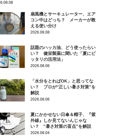
6.08.08
扇風機とサーキュレーター、エア
コン中はどっち？ メーカーが教
える使い分け
2026.08.08
話題のハッカ油、どう使ったらい
い？ 健栄製薬に聞いた「夏にピ
ッタリの活用法」
2026.08.06
「水分をとればOK」と思ってな
い？ プロが“正しい暑さ対策”を
解説
2026.08.06
夏にかかせない日傘＆帽子、『紫
外線』しか見てないんじゃな
い？ ‟暑さ対策の盲点”を解説
2026.08.04