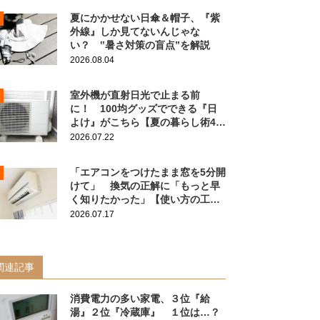
夏にかかせない日傘＆帽子、『紫
外線』しか見てないんじゃな
い？ ‟暑さ対策の盲点”を解説
2026.08.04
室外機が直射日光で止まる前
に！ 100均グッズでできる『日
よけ』がこちら【夏の暮らし術4
選】
2026.07.22
「エアコンをつけたまま窓を5分開
けて」 換気の正解に「もっと早
く知りたかった」【使い方の工夫4
選】
2026.07.17
関連記事
消費電力の多い家電、３位『給
湯』２位『冷蔵庫』 １位は…？