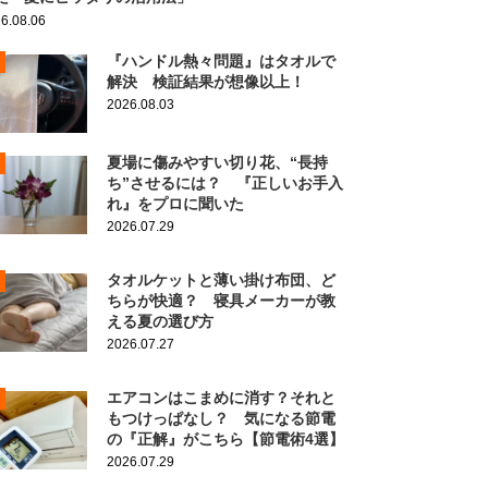
6.08.06
『ハンドル熱々問題』はタオルで
解決 検証結果が想像以上！
2026.08.03
夏場に傷みやすい切り花、“長持
ち”させるには？ 『正しいお手入
れ』をプロに聞いた
2026.07.29
タオルケットと薄い掛け布団、ど
ちらが快適？ 寝具メーカーが教
える夏の選び方
2026.07.27
エアコンはこまめに消す？それと
もつけっぱなし？ 気になる節電
の『正解』がこちら【節電術4選】
2026.07.29