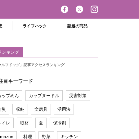
恵
ライフハック
話題の商品
ランキング
ウルフドッグ』記事アクセスランキング
注目キーワード
カップめん
カップヌードル
災害対策
防災
収納
文房具
活用法
トイレ
取材
夏
保冷剤
mazon
料理
野菜
キッチン