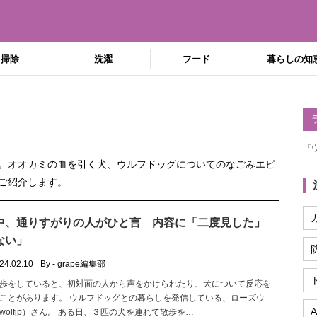
掃除
洗濯
フード
暮らしの知
『
。オオカミの血を引く犬、ウルフドッグについてのなごみエピ
ご紹介します。
中、通りすがりの人がひと言 内容に「二度見した」
ない」
24.02.10
By - grape編集部
歩をしていると、初対面の人から声をかけられたり、犬について反応を
ことがあります。 ウルフドッグとの暮らしを発信している、ローズウ
A
ewolfjp）さん。 ある日、３匹の犬を連れて散歩を…