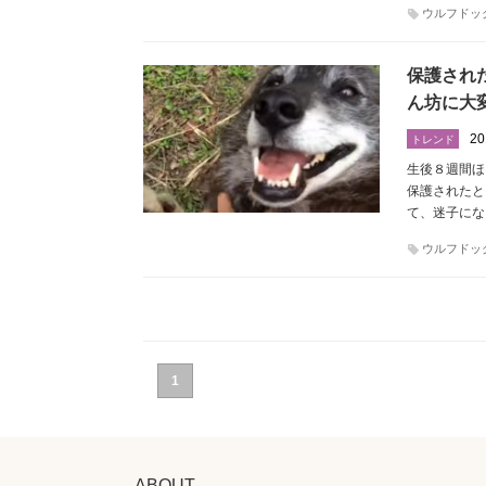
ウルフドッ
保護され
ん坊に大
20
トレンド
生後８週間ほ
保護されたと
て、迷子にな
ウルフドッ
1
ABOUT