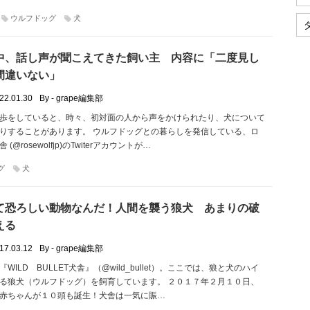
ウルフドッグ
犬
中、話し声が聞こえてきた飼い主 内容に「二度見し
間違いない」
22.01.30
By - grape編集部
歩をしていると、時々、初対面の人から声をかけられたり、犬について
りすることがあります。 ウルフドッグとの暮らしを発信している、ロ
(@rosewolfjp)のTwiterアカウントが…
グ
犬
て恐ろしい動物なんだ！人間を襲う狼犬 あまりの破
える
17.03.12
By - grape編集部
WILD BULLET犬舎』（@wild_bullet）。ここでは、狼と犬のハイ
る狼犬（ウルフドッグ）を飼育しています。 ２０１７年２月１０日、
赤ちゃんが１０頭も誕生！犬舎は一気に賑…