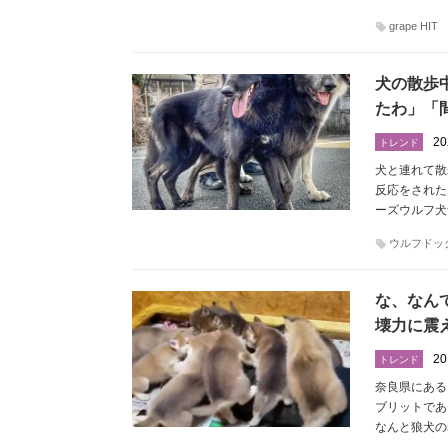
grape HIT
犬の散歩
たわ」「
20
トレンド
犬と連れて散
反応をされた
ーズウルフ犬舎 
ウルフドッ
な、なん
壊力に震
20
トレンド
奈良県にある『
ブリットであ
なんと狼犬の