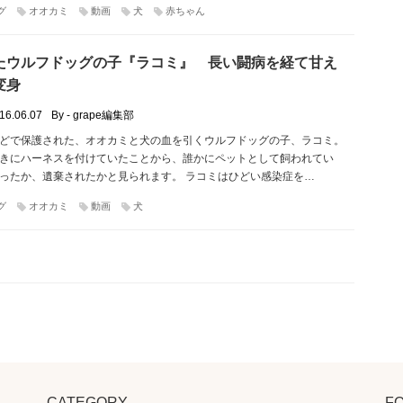
グ
オオカミ
動画
犬
赤ちゃん
たウルフドッグの子『ラコミ』 長い闘病を経て甘え
変身
16.06.07
By - grape編集部
どで保護された、オオカミと犬の血を引くウルフドッグの子、ラコミ。
きにハーネスを付けていたことから、誰かにペットとして飼われてい
ったか、遺棄されたかと見られます。 ラコミはひどい感染症を…
グ
オオカミ
動画
犬
CATEGORY
F