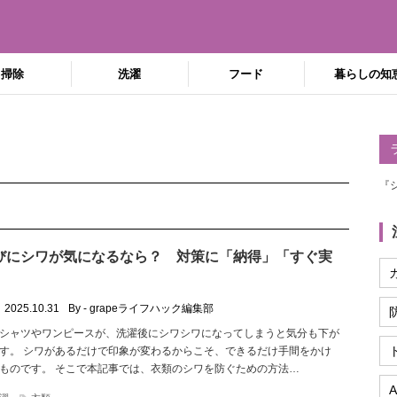
掃除
洗濯
フード
暮らしの知
『
びにシワが気になるなら？ 対策に「納得」「すぐ実
」
2025.10.31
By - grapeライフハック編集部
シャツやワンピースが、洗濯後にシワシワになってしまうと気分も下が
す。 シワがあるだけで印象が変わるからこそ、できるだけ手間をかけ
ものです。 そこで本記事では、衣類のシワを防ぐための方法…
A