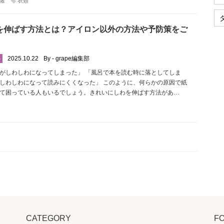
濯
衣類
を伸ばす方法とは？アイロン以外の方法や予防策をご
2025.10.22
By - grape編集部
ル
がしわしわになってしまった」 「風呂で本を読む時に落としてしま
しわしわになって読みにくくなった」 このように、何らかの原因で紙
て困っている人もいるでしょう。きれいにしわを伸ばす方法があ…
CATEGORY
F