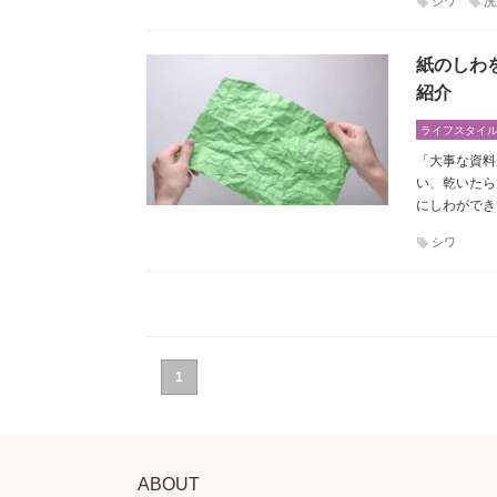
シワ
洗
紙のしわ
紹介
ライフスタイ
「大事な資料
い、乾いたら
にしわができ
シワ
1
ABOUT