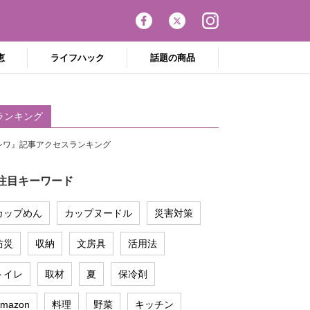
恵
ライフハック
話題の商品
ランキング
シワ』記事アクセスランキング
注目キーワード
カップめん
カップヌードル
災害対策
防災
収納
文房具
活用法
トイレ
取材
夏
保冷剤
mazon
料理
野菜
キッチン