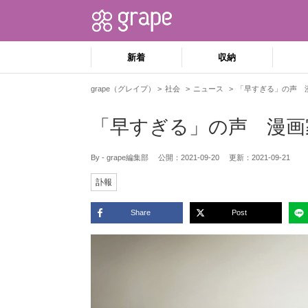
新着
収納
grape（グレイプ）
社会
ニュース
「早すぎる」の声 
「早すぎる」の声 漫画
By - grape編集部
公開：
2021-09-20
更新：
2021-09-21
訃報
Share
Post