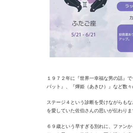
１９７２年に『世界一幸福な男の話』で
バット』、『燁姫（あきひ）』など数々
ステージ４という診断を受けながらもな
を愛していた佐伯さんの思いが伝わりま
６９歳という早すぎる別れに、ファンか