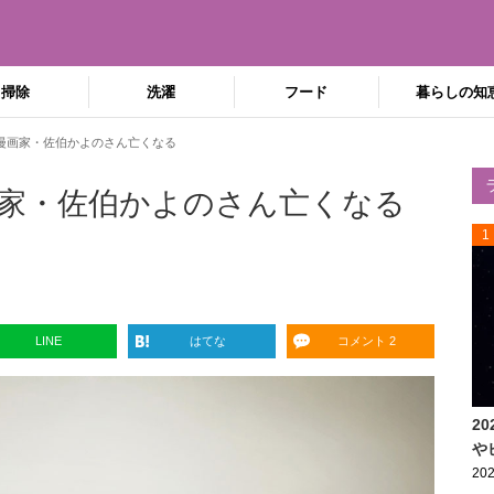
掃除
洗濯
フード
暮らしの知
漫画家・佐伯かよのさん亡くなる
家・佐伯かよのさん亡くなる
1
LINE
はてな
コメント 2
2
や
202