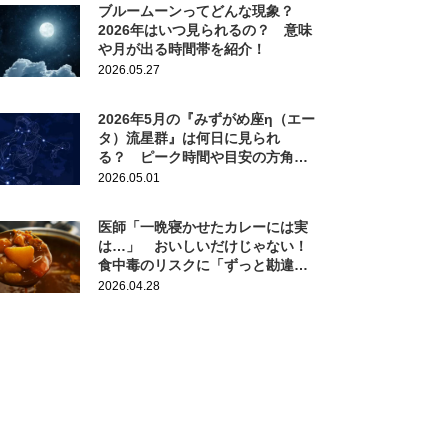
ブルームーンってどんな現象？
2026年はいつ見られるの？ 意味
や月が出る時間帯を紹介！
2026.05.27
2026年5月の『みずがめ座η（エー
タ）流星群』は何日に見られ
る？ ピーク時間や目安の方角を
紹介！
2026.05.01
医師「一晩寝かせたカレーには実
は…」 おいしいだけじゃない！
食中毒のリスクに「ずっと勘違い
してた」「常温で置いてた」
2026.04.28