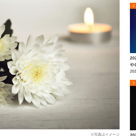
2
2
や
202
3
※写真はイメージ
2