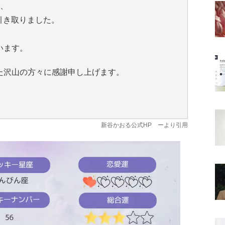
し、
を引き取りました。
。
います。
た沢山の方々に感謝申し上げます。
新谷かおる公式HP
ーより引用