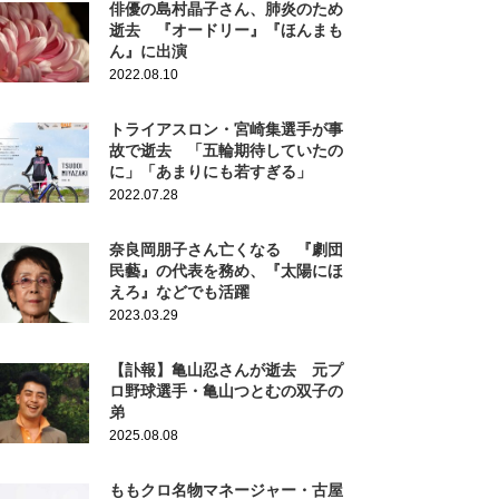
俳優の島村晶子さん、肺炎のため
逝去 『オードリー』『ほんまも
ん』に出演
2022.08.10
トライアスロン・宮崎集選手が事
故で逝去 「五輪期待していたの
に」「あまりにも若すぎる」
2022.07.28
奈良岡朋子さん亡くなる 『劇団
民藝』の代表を務め、『太陽にほ
えろ』などでも活躍
2023.03.29
【訃報】亀山忍さんが逝去 元プ
ロ野球選手・亀山つとむの双子の
弟
2025.08.08
ももクロ名物マネージャー・古屋