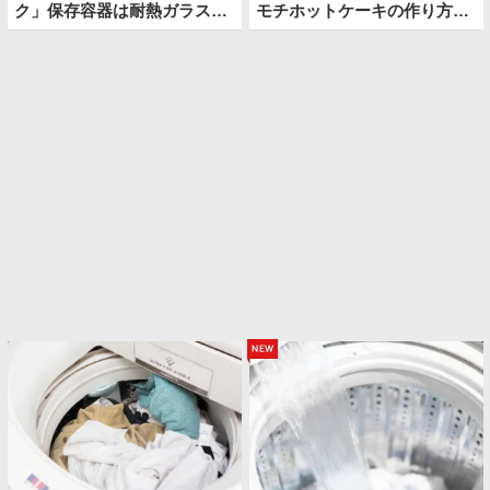
ク」保存容器は耐熱ガラスが
モチホットケーキの作り方に
おすすめ！「油汚れがスルッ
「こっちのほうが好きかも」
と落ちた」
new