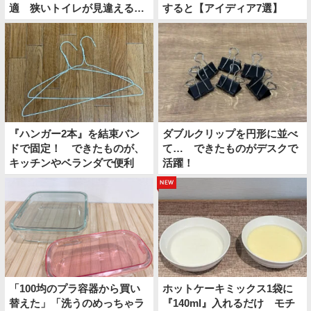
適 狭いトイレが見違える裏
すると【アイディア7選】
技とは
『ハンガー2本』を結束バン
ダブルクリップを円形に並べ
ドで固定！ できたものが、
て… できたものがデスクで
キッチンやベランダで便利
活躍！
new
「100均のプラ容器から買い
ホットケーキミックス1袋に
替えた」「洗うのめっちゃラ
『140ml』入れるだけ モチ