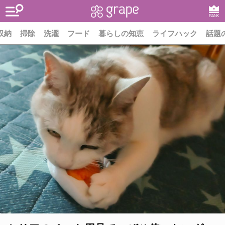
RANK
収納
掃除
洗濯
フード
暮らしの知恵
ライフハック
話題