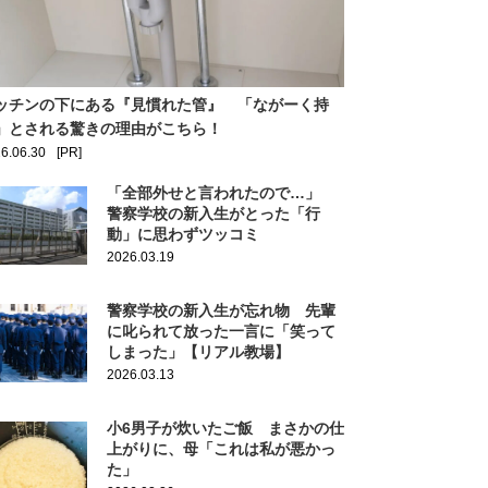
ッチンの下にある『見慣れた管』 「ながーく持
」とされる驚きの理由がこちら！
6.06.30
[PR]
「全部外せと言われたので…」
警察学校の新入生がとった「行
動」に思わずツッコミ
2026.03.19
警察学校の新入生が忘れ物 先輩
に叱られて放った一言に「笑って
しまった」【リアル教場】
2026.03.13
小6男子が炊いたご飯 まさかの仕
上がりに、母「これは私が悪かっ
た」