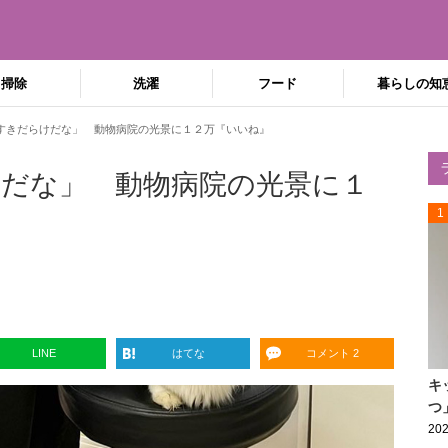
掃除
洗濯
フード
暮らしの知
すきだらけだな」 動物病院の光景に１２万『いいね』
だな」 動物病院の光景に１
1
LINE
はてな
コメント 2
キ
つ
202