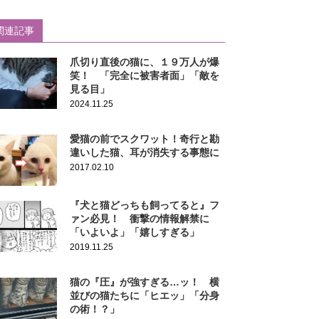
関連記事
爪切り直後の猫に、１９万人が爆
笑！ 「完全に被害者面」「敵を
見る目」
2024.11.25
愛猫の前でスクワット！奇行と勘
違いした猫、耳が消失する事態に
2017.02.10
『犬と猫どっちも飼ってると』フ
ァン必見！ 衝撃の情報解禁に
「いよいよ」「嬉しすぎる」
2019.11.25
猫の『圧』が強すぎる…ッ！ 横
並びの猫たちに「ヒエッ」「分身
の術！？」