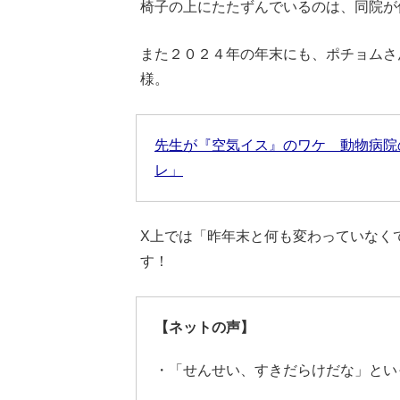
椅子の上にたたずんでいるのは、同院が
また２０２４年の年末にも、ポチョムさ
様。
先生が『空気イス』のワケ 動物病院
レ」
X上では「昨年末と何も変わっていなく
す！
【ネットの声】
・「せんせい、すきだらけだな」とい