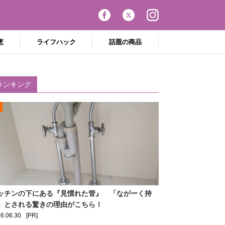
恵
ライフハック
話題の商品
ランキング
ッチンの下にある『見慣れた管』 「ながーく持
」とされる驚きの理由がこちら！
6.06.30
[PR]