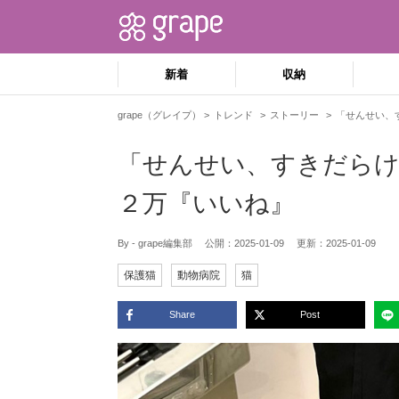
新着
収納
grape（グレイプ）
トレンド
ストーリー
「せんせい、
「せんせい、すきだらけ
２万『いいね』
By - grape編集部
公開：
2025-01-09
更新：
2025-01-09
保護猫
動物病院
猫
Share
Post