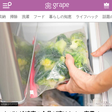
RANK
収納
掃除
洗濯
フード
暮らしの知恵
ライフハック
話題
※写真はイメージ