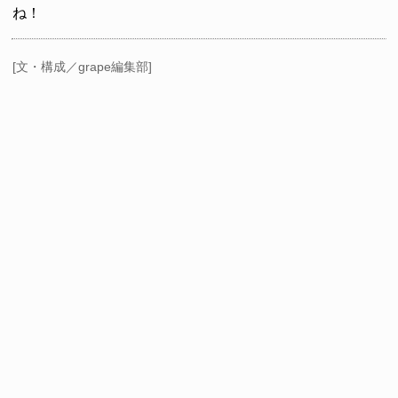
ね！
[文・構成／grape編集部]