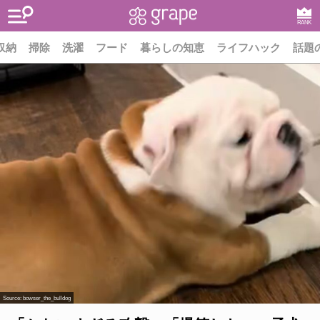
RANK
収納
掃除
洗濯
フード
暮らしの知恵
ライフハック
話題
Source:
bowser_the_bulldog