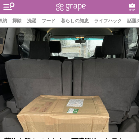
RANK
収納
掃除
洗濯
フード
暮らしの知恵
ライフハック
話題