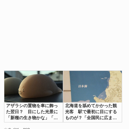
アザラシの置物を車に飾っ
北海道を舐めてかかった観
た翌日？ 目にした光景に
光客 駅で最初に目にする
「新種の生き物かな」「ご
ものが？「全国民に広まっ
めん笑っちゃう」
てほしい」「過去の自分に