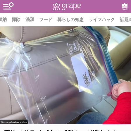
RANK
収納
掃除
洗濯
フード
暮らしの知恵
ライフハック
話題
Source:
jeffandlaurenshow