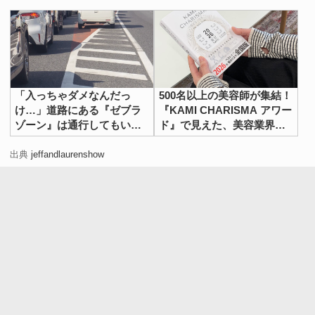
「入っちゃダメなんだっ
500名以上の美容師が集結！
け…」道路にある『ゼブラ
『KAMI CHARISMA アワー
ゾーン』は通行してもいい
ド』で見えた、美容業界の
の？ 弁護士に聞いた！
イマ
出典
jeffandlaurenshow