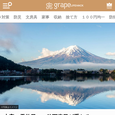
LIFEHACK
RANK
さ対策
防災
文房具
家事
収納
捨て方
１００円均一
防
※写真はイメージ