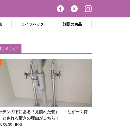
恵
ライフハック
話題の商品
ランキング
ッチンの下にある『見慣れた管』 「ながーく持
」とされる驚きの理由がこちら！
6.06.30
[PR]