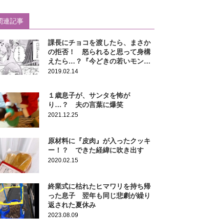
関連記事
課長にチョコを渡したら、まさか
の拒否！ 怒られると思って身構
えたら…？『今どきの若いモン
は』
2019.02.14
１歳息子が、サンタを怖が
り…？ 夫の言葉に爆笑
2021.12.25
原材料に『皮肉』が入ったクッキ
ー！？ できた経緯に吹き出す
2020.02.15
終業式に枯れたヒマワリを持ち帰
った息子 翌年も同じ悲劇が繰り
返された夏休み
2023.08.09