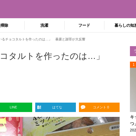
掃除
洗濯
フード
暮らしの知
いるチョコタルトを作ったのは…」 暴露と謝罪が大反響
ョコタルトを作ったのは…」
1
LINE
はてな
コメント 0
キ
つ
202