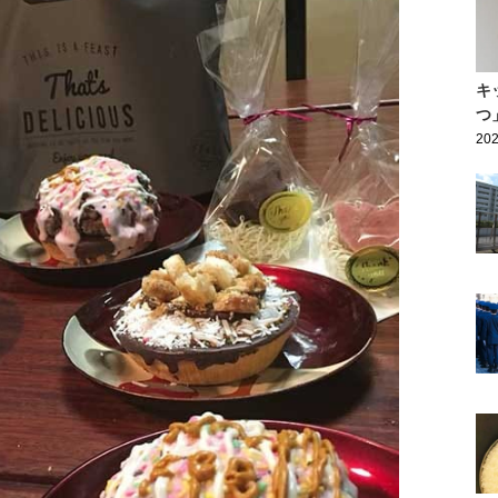
キ
つ
202