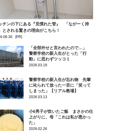
ッチンの下にある『見慣れた管』 「ながーく持
」とされる驚きの理由がこちら！
6.06.30
[PR]
「全部外せと言われたので…」
警察学校の新入生がとった「行
動」に思わずツッコミ
2026.03.19
警察学校の新入生が忘れ物 先輩
に叱られて放った一言に「笑って
しまった」【リアル教場】
2026.03.13
小6男子が炊いたご飯 まさかの仕
上がりに、母「これは私が悪かっ
た」
2026.02.26