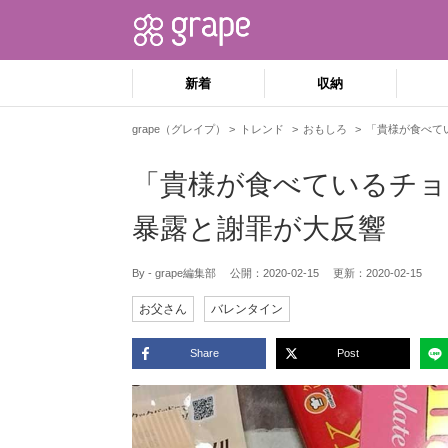
新着
収納
grape（グレイプ）
トレンド
おもしろ
「貴様が食べて
「貴様が食べているチ
暴露と謝罪が大反響
By - grape編集部
公開：
2020-02-15
更新：
2020-02-15
お父さん
バレンタイン
Share
Post