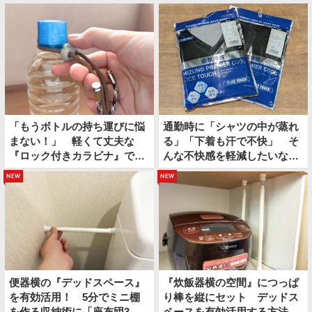
「もうボトルの持ち運びに悩
通勤時に「シャツの中が蒸れ
まない！」 軽くて丈夫な
る」「下着も汗で不快」 そ
『ロック付きカラビナ』で夏
んな不快感を軽減したいなら
のお出かけが快適になる
上下コレにしてみたら？
new
new
便器横の『デッドスペース』
『炊飯器横の空間』につっぱ
を有効活用！ 5分でミニ棚
り棒を縦にセット デッドス
を作る収納術に「座布団3
ペースを有効活用する方法が