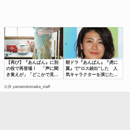
【再び】『あんぱん』に別
朝ドラ『あんぱん』『虎に
の役で再登場！ 「声に聞
翼』で"ロス続出"した 人
き覚えが」「どこかで見
気キャラクターを演じた俳
た」
優たち
出典
yamamotomaika_staff