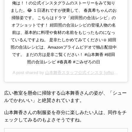
俺は！！の公式インスタグラムのストーリーをみて知り
ました。😂 １日遅れですが便乗して、 春真希ちゃんのお
掃除姿です。 こちらはドラマ「紺田照の合法レシピ」の
オフショットです！ 紺田照の合法レシピの登場人物の名
前は、基本的に料理や食材の名前をもじったものになっ
ているんですよね。 是非たしかめてみてください☺︎ 紺田
照の合法レシピは、Amazonプライムビデオで独占配信中
です。 まだの方は是非ご覧ください！ #山本舞香 #紺田
照の合法レシピ #春真希 #ごみぜろの日
A post shared by
山本舞香スタッフ公式インスタ [official］
(@ya
広い教室を懸命に掃除する山本舞香さんの姿が、「シュー
ルでかわいい」と絶賛されています。
山本舞香さんの制服姿を存分に楽しみたい人は、同作をチ
ェックしてみるのもよさそうですね。