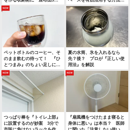
枚！」
便利
new
ペットボトルのコーヒー、そ
夏の水筒、氷を入れるなら
のまま飲むの待って！ 『ひ
先？後？ プロが『正しい使
とつまみ』のちょい足しに
用法』を解説
「夏にぴったり」「クセにな
new
new
る」
つっぱり棒を『トイレ上部』
『扇風機をつけたまま寝ると
に設置するのが妙案 3分で
身体に悪い』は本当？ 医師
市販に負けないラックを作る
に聞いた「注意したい使い