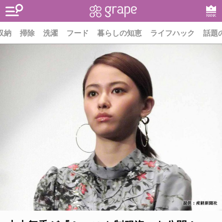
RANK
収納
掃除
洗濯
フード
暮らしの知恵
ライフハック
話題