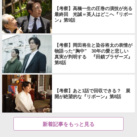
【考察】高橋一生の圧巻の演技が光る
最終回 光誠＝英人はどこへ『リボー
ン』第9話
【考察】岡田将生と染谷将太の表情が
物語った“胸中” 30年の愛と悲しい
真実が判明する 『田鎖ブラザーズ』
第8話
【考察】あと1話で回収できる？ 展
開が絶望的な『リボーン』第8話
新着記事をもっと見る