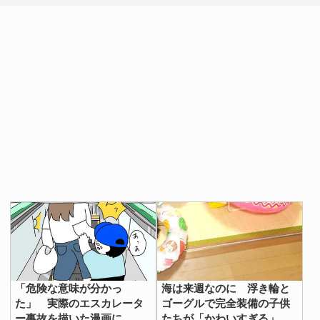
浅瀬で海水浴を楽しんでいた母子。
母親は海中で足がつってしまい、その場で治らなかったた
め、一瞬だけ娘から目を離して浜辺に上がりました。
しかし、このわずかな時間に事故は起きてしまったので
す。
幸いすぐに気が付くことができたため、大事には至りませ
んでしたが、水辺の事故の恐ろしさを改めて感じさせられ
ます。
予想もつかない危険から子供を守るためにも、水遊びでは
「危険な意味が分かっ
海は来週なのに 浮き輪と
目を離さず、十分な安全対策をすることが大切ですね。
た」 実際のエスカレータ
ゴーグルで完全装備の子供
ー事故を描いた漫画に、称
たちが「かわいすぎる」