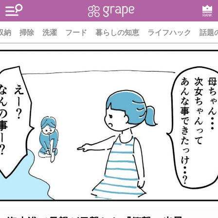
RANK
収納
掃除
洗濯
フード
暮らしの知恵
ライフハック
話題