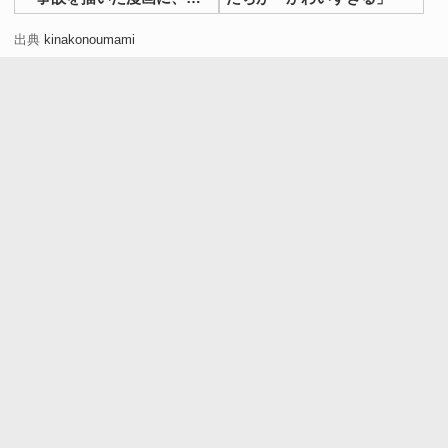
きなこすさんは、ほかにもフォロワーからの恐怖体験や創
賛の声
作漫画などをブログ上で公開しています。
出典
kinakonoumami
興味のある人はぜひのぞいてみてください！
きなこす手帖
[文・構成／grape編集部]