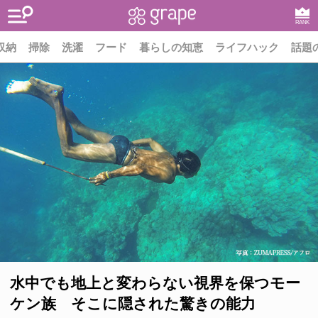
RANK
収納
掃除
洗濯
フード
暮らしの知恵
ライフハック
話題
水中でも地上と変わらない視界を保つモー
ケン族 そこに隠された驚きの能力