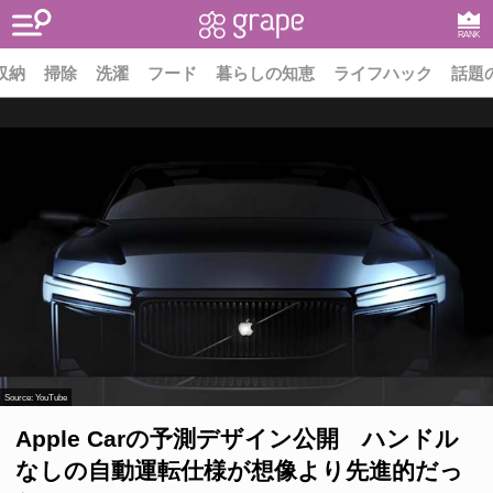
RANK
収納
掃除
洗濯
フード
暮らしの知恵
ライフハック
話題
Source:
YouTube
Apple Carの予測デザイン公開 ハンドル
なしの自動運転仕様が想像より先進的だっ