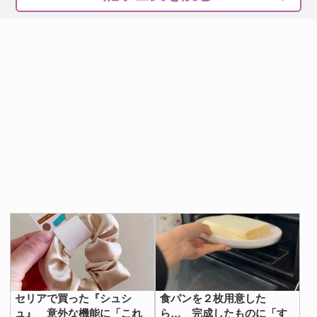
セリアで買った『シュシ
食パンを２枚用意した
ュ』 意外な機能に「これ
ら… 完成したものに「す