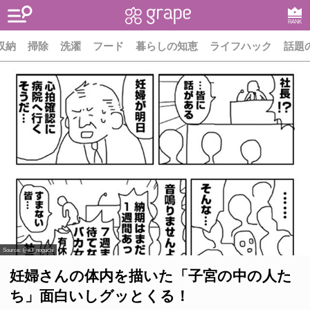
RANK
収納
掃除
洗濯
フード
暮らしの知恵
ライフハック
話題
Source:
@e3_noguchi
妊婦さんの体内を描いた「子宮の中の人た
ち」面白いしグッとくる！