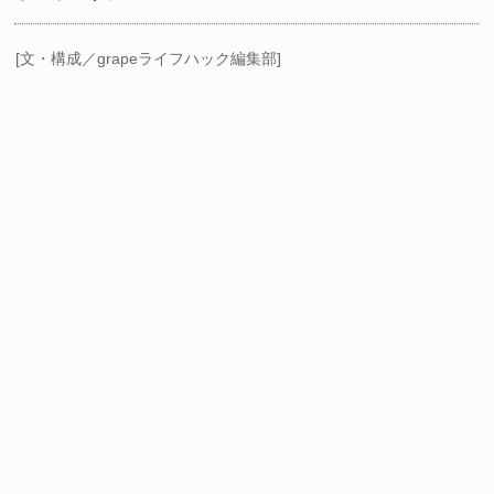
[文・構成／grapeライフハック編集部]