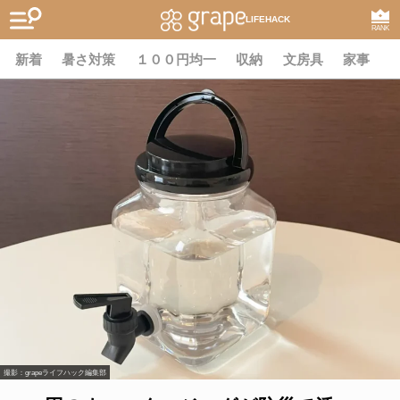
LIFEHACK
RANK
新着
暑さ対策
１００円均一
収納
文房具
家事
撮影：grapeライフハック編集部