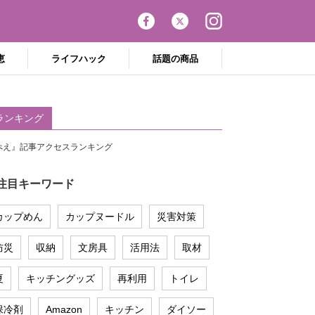
恵
ライフハック
話題の商品
ランキング
ぺえ』記事アクセスランキング
注目キーワード
カップめん
カップヌードル
災害対策
防災
収納
文房具
活用法
取材
夏
キッチングッズ
再利用
トイレ
保冷剤
Amazon
キッチン
ダイソー