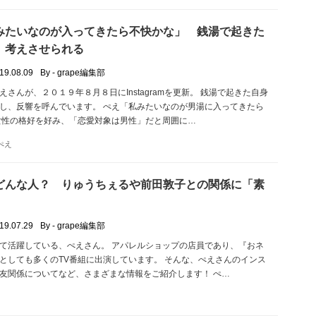
みたいなのが入ってきたら不快かな」 銭湯で起きた
、考えさせられる
19.08.09
By - grape編集部
えさんが、２０１９年８月８日にInstagramを更新。 銭湯で起きた自身
し、反響を呼んでいます。 ぺえ「私みたいなのが男湯に入ってきたら
女性の格好を好み、「恋愛対象は男性」だと周囲に…
ぺえ
どんな人？ りゅうちぇるや前田敦子との関係に「素
19.07.29
By - grape編集部
て活躍している、ぺえさん。 アパレルショップの店員であり、『おネ
としても多くのTV番組に出演しています。 そんな、ぺえさんのインス
友関係についてなど、さまざまな情報をご紹介します！ ぺ…