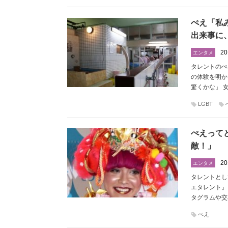
ぺえ「私
出来事に
20
エンタメ
タレントのぺ
の体験を明か
驚くかな」 
LGBT
ぺえって
敵！」
20
エンタメ
タレントとし
エタレント』
タグラムや交
ぺえ