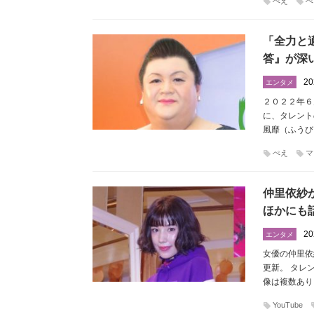
ぺえ
ぺ
「全力と
答』が深
20
エンタメ
２０２２年６
に、タレント
風靡（ふうび
ぺえ
マ
仲里依紗
ほかにも
20
エンタメ
女優の仲里依
更新。 タレ
像は複数あり
YouTube