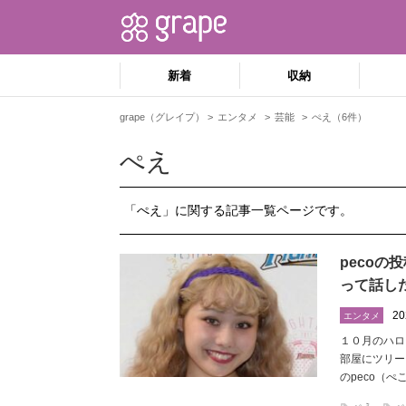
新着
収納
grape（グレイプ）
エンタメ
芸能
ぺえ（6件）
ぺえ
「ぺえ」に関する記事一覧ページです。
pecoの
って話し
20
エンタメ
１０月のハロ
部屋にツリー
のpeco（