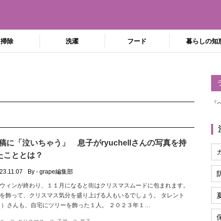
掃除
洗濯
フード
暮らしの知
『
投稿に「泣いちゃう」 息子がryuchellさんの写真を持
たこととは？
23.11.07
By - grape編集部
ウィンが終わり、１１月になると街はクリスマスムードに包まれます。
を飾って、クリスマス気分を盛り上げる人もいるでしょう。 タレント
ぺこ）さんも、自宅にツリーを飾った１人。 ２０２３年１…