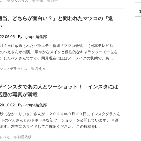
こ
クリスマス
子供
息子
適当、どちらが面白い？」と問われたマツコの『返
い
22.06.05
By - grape編集部
月４日に放送されたバラエティ番組『マツコ会議』（日本テレビ系）
のぺえさんが出演。 華やかなメイクと個性的なキャラクターで一世を
）したぺえさんですが、同月現在はほぼノーメイクの状態で、あ…
ツコ・デラックス
考え方
がインスタであの人とツーショット！ インスタには
話題の写真が満載
20.10.02
By - grape編集部
紗（なか・りいさ）さんが、２０２０年９月２３日にインスタグラムを
ントのぺえさんとのドキドキな初ツーショットを公開しています。 ※画
ます。左右にスライドしてご確認ください。 この投稿をI…
ぺえ
仲里依紗