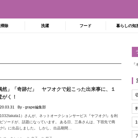
掃除
洗濯
フード
暮らしの知
『
偶然」「奇跡だ」 ヤフオクで起こった出来事に、１
驚がく！
20.03.31
By - grape編集部
41032takata1）さんが、ネットオークションサービス『ヤフオク!』を利
ピソードが、話題になっています。 ある日、三条さんは、下宿先で商
ク!』に出品しました。 しかし、出品期間…