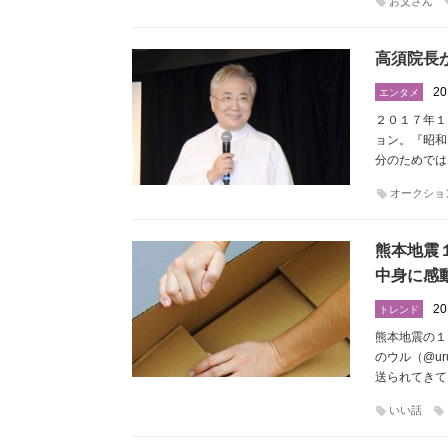
お父さん
高須院長
20
エンタメ
２０１７年１
ョン。『昭和
分のためでは
オークショ
熊本地震
中身に感
20
トレンド
熊本地震の１日
のウル（@u
送られてきて
いい話