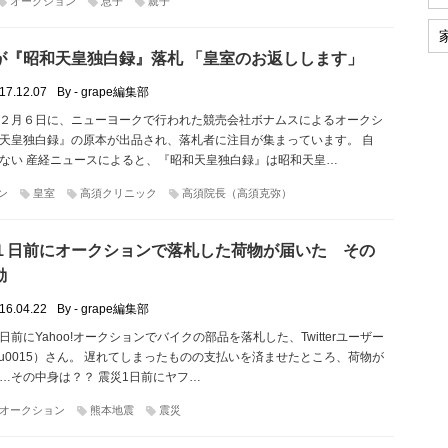
オークション
息子
親子
が『昭和天皇独白録』落札 「皇室のお返しします」
17.12.07
By - grape編集部
２月６日に、ニューヨークで行われた競売会社ボナムスによるオークシ
天皇独白録』の原本が出品され、落札者に注目が集まっています。 自
ない 産経ニュースによると、『昭和天皇独白録』は昭和天皇…
ン
皇室
高須クリニック
高須院長（高須克弥）
１日前にオークションで落札した荷物が届いた その
動
16.04.22
By - grape編集部
前にYahoo!オークションでバイクの部品を落札した、Twitterユーザー
ru0015）さん。 遅れてしまったものの支払いを済ませたところ、荷物が
…その中身は？？ 震災1日前にヤフ…
オークション
熊本地震
震災