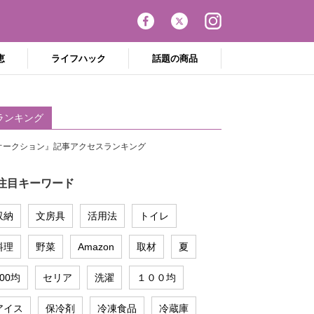
恵
ライフハック
話題の商品
ランキング
オークション』記事アクセスランキング
注目キーワード
収納
文房具
活用法
トイレ
料理
野菜
Amazon
取材
夏
100均
セリア
洗濯
１００均
アイス
保冷剤
冷凍食品
冷蔵庫