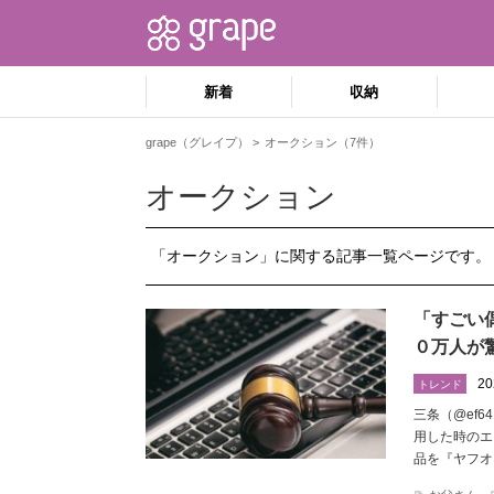
新着
収納
grape（グレイプ）
オークション（7件）
オークション
「オークション」に関する記事一覧ページです。
「すごい
０万人が
20
トレンド
三条（@ef6
用した時のエ
品を『ヤフオ