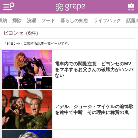
RANK
収納
掃除
洗濯
フード
暮らしの知恵
ライフハック
話題
ビヨンセ（6件）
「ビヨンセ」に関する記事一覧ページです。
電車内での閲覧注意 ビヨンセのMV
をマネするお父さんの破壊力がハンパ
ない
アデル、ジョージ・マイケルの追悼歌
を途中で中断 その理由に称賛の嵐