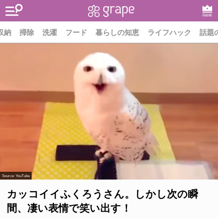
RANK
収納
掃除
洗濯
フード
暮らしの知恵
ライフハック
話題
Source:
YouTube
カッコイイふくろうさん。しかし次の瞬
間、凄い表情で笑い出す！