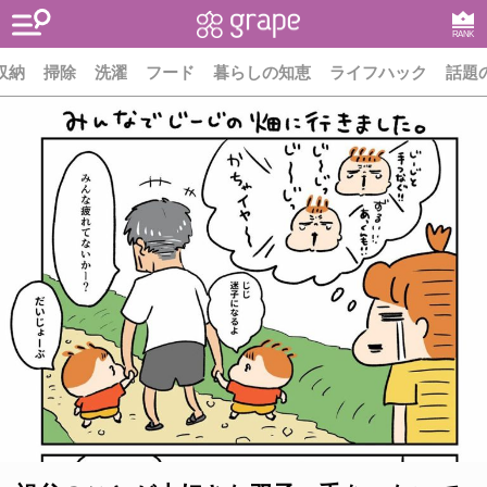
RANK
収納
掃除
洗濯
フード
暮らしの知恵
ライフハック
話題