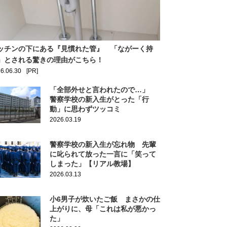
ッチンの下にある『見慣れた管』 「ながーく持
」とされる驚きの理由がこちら！
6.06.30
[PR]
「全部外せと言われたので…」
警察学校の新入生がとった「行
動」に思わずツッコミ
2026.03.19
警察学校の新入生が忘れ物 先輩
に叱られて放った一言に「笑って
しまった」【リアル教場】
2026.03.13
小6男子が炊いたご飯 まさかの仕
上がりに、母「これは私が悪かっ
た」