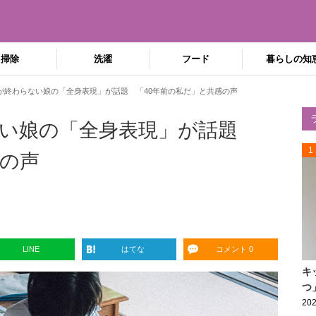
掃除
洗濯
フード
暮らしの知
が終わらない娘の「全身表現」が話題 「40年前の私だ」と共感の声
ない娘の「全身表現」が話題
1
感の声
LINE
はてな
コメント 0
キ
つ
202