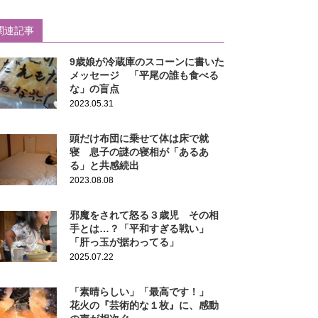
関連記事
9歳娘が冷蔵庫のスコーンに書いた
メッセージ 「平尾の誰も食べる
な」の盲点
2023.05.31
頭だけ布団に乗せて体は床で就
寝 息子の謎の寝相が「あるあ
る」と共感続出
2023.08.08
邪魔をされて怒る３歳児 その相
手とは…？「平和すぎる戦い」
「肝っ玉が据わってる」
2025.07.22
「素晴らしい」「最高です！」
花火の『芸術的な１枚』に、感動