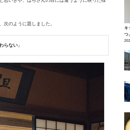
と思いきや、はらさんの目には違うように映った様
、次のように題しました。
キ
つ
202
わらない
』