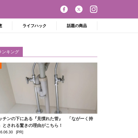
恵
ライフハック
話題の商品
ランキング
ッチンの下にある『見慣れた管』 「ながーく持
」とされる驚きの理由がこちら！
6.06.30
[PR]