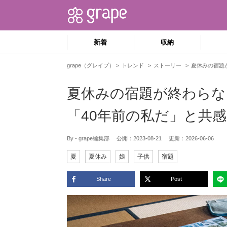
新着
収納
grape（グレイプ）
トレンド
ストーリー
夏休みの宿題
夏休みの宿題が終わら
「40年前の私だ」と共
By - grape編集部
公開：
2023-08-21
更新：
2026-06-06
夏
夏休み
娘
子供
宿題
Share
Post