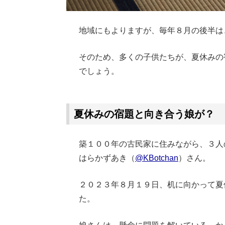
地域にもよりますが、毎年８月の後半は
そのため、多くの子供たちが、夏休みの
でしょう。
Loaded
:
62.90%
/
Unmute
夏休みの宿題と向き合う娘が？
築１００年の古民家に住みながら、３人
はらかずあき（
@KBotchan
）さん。
２０２３年８月１９日、机に向かって夏
た。