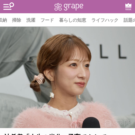
RANK
収納
掃除
洗濯
フード
暮らしの知恵
ライフハック
話題