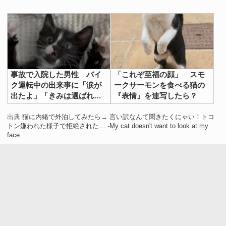
事故で入院した男性 バイ
「これぞ至福の顔」 スモ
ク運転中の出来事に「涙が
ークサーモンを食べる猫の
出たよ」「きみは選ばれ
『表情』を連写したら？
た」
出典
猫に内緒で外泊してみたら→ 言い訳なんて聞きたくにゃい！トコ
トン嫌われた様子で拒絶された… -My cat doesn't want to look at my
face