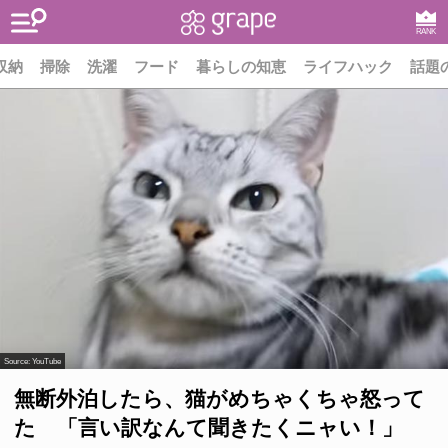
RANK
収納
掃除
洗濯
フード
暮らしの知恵
ライフハック
話題
Source:
YouTube
無断外泊したら、猫がめちゃくちゃ怒って
た 「言い訳なんて聞きたくニャい！」