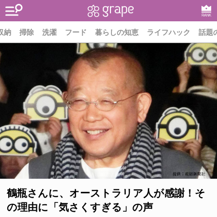
RANK
収納
掃除
洗濯
フード
暮らしの知恵
ライフハック
話題
鶴瓶さんに、オーストラリア人が感謝！そ
の理由に「気さくすぎる」の声