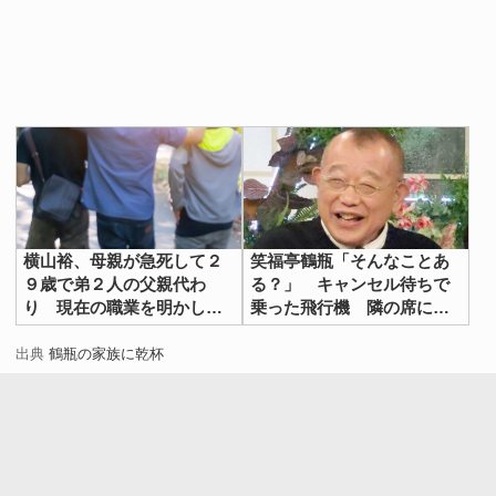
横山裕、母親が急死して２
笑福亭鶴瓶「そんなことあ
９歳で弟２人の父親代わ
る？」 キャンセル待ちで
り 現在の職業を明かし
乗った飛行機 隣の席にい
「泣きそうになった」
たのは…
出典
鶴瓶の家族に乾杯