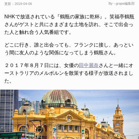
By - grape編集部
更新：
2019-04-06
NHKで放送されている『鶴瓶の家族に乾杯』。笑福亭鶴瓶
さんがゲストと共にさまざまな土地を訪れ、そこで出会っ
た人と触れ合う人気番組です。
どこに行き、誰と出会っても、フランクに接し、あっとい
う間に友人のような関係になってしまう鶴瓶さん。
２０１７年８月７日には、女優の
田中麗奈
さんと一緒にオ
ーストラリアのメルボルンを散策する様子が放送されまし
た。