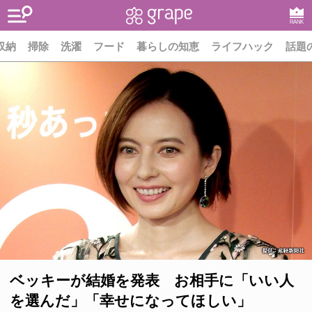
RANK
収納
掃除
洗濯
フード
暮らしの知恵
ライフハック
話題
ベッキーが結婚を発表 お相手に「いい人
を選んだ」「幸せになってほしい」