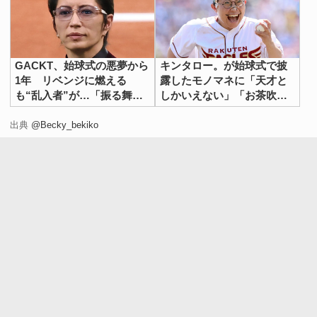
GACKT、始球式の悪夢から
キンタロー。が始球式で披
1年 リベンジに燃える
露したモノマネに「天才と
も“乱入者”が…「振る舞い
しかいえない」「お茶吹い
がすごい」「かっこいい」
た」と大反響
の声
出典
@Becky_bekiko