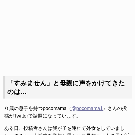
「すみません」と母親に声をかけてきた
のは…
０歳の息子を持つpocomama（
@pocomama1
）さんの投
稿がTwitterで話題になっています。
ある日、投稿者さんは我が子を連れて外食をしていまし