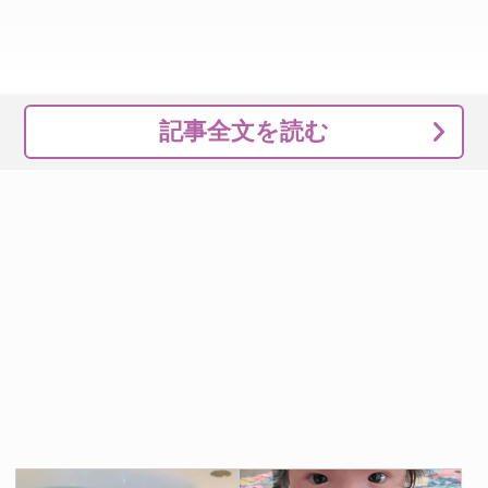
記事全文を読む