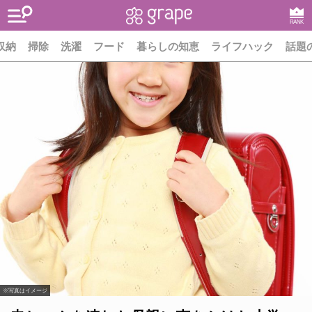
RANK
収納
掃除
洗濯
フード
暮らしの知恵
ライフハック
話題
※写真はイメージ