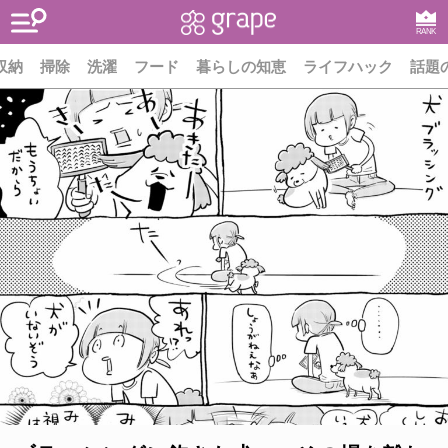
RANK
収納
掃除
洗濯
フード
暮らしの知恵
ライフハック
話題