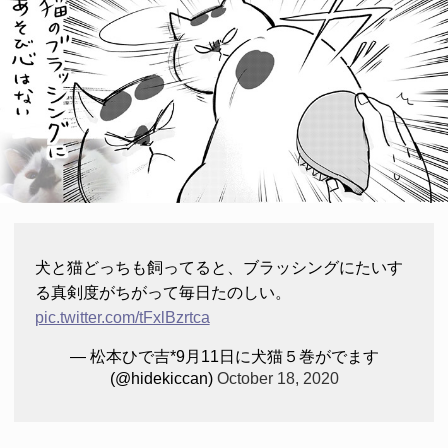
犬と猫どっちも飼ってると、ブラッシングにたいす
る真剣度がちがって毎日たのしい。
pic.twitter.com/tFxlBzrtca
— 松本ひで吉*9月11日に犬猫５巻がでます
(@hidekiccan)
October 18, 2020