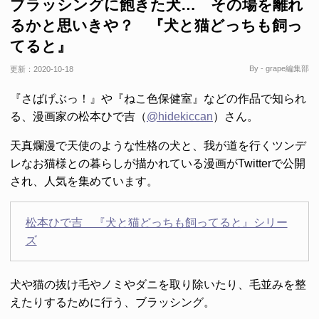
ブラッシングに飽きた犬… その場を離れ
るかと思いきや？ 『犬と猫どっちも飼っ
てると』
By - grape編集部
更新：
2020-10-18
『さばげぶっ！』や『ねこ色保健室』などの作品で知られ
る、漫画家の松本ひで吉（
@hidekiccan
）さん。
天真爛漫で天使のような性格の犬と、我が道を行くツンデ
レなお猫様との暮らしが描かれている漫画がTwitterで公開
され、人気を集めています。
松本ひで吉 『犬と猫どっちも飼ってると』シリー
ズ
犬や猫の抜け毛やノミやダニを取り除いたり、毛並みを整
えたりするために行う、ブラッシング。