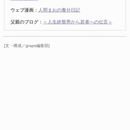
ウェブ漫画：
人間まおの養分日記
父親のブログ：
＜人生終盤男から若者への伝言＞
[文・構成／grape編集部]