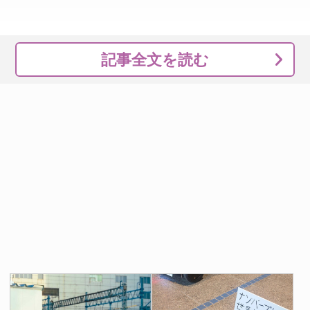
記事全文を読む