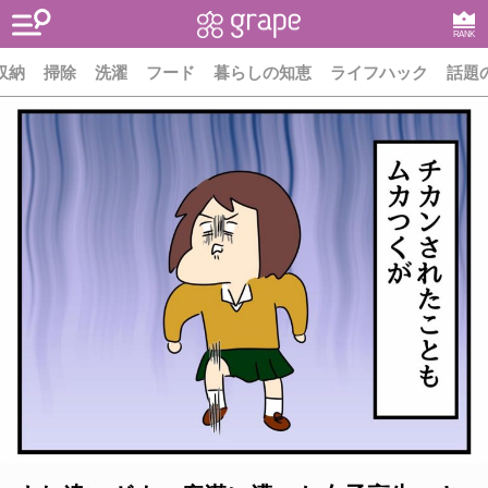
RANK
収納
掃除
洗濯
フード
暮らしの知恵
ライフハック
話題