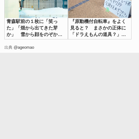
青森駅前の１枚に「笑っ
『原動機付自転車』をよく
た」「畑から出てきた芽
見ると？ まさかの正体に
か」 雪から顔をのぞかせ
「ドラえもんの道具？」
たのは？
「ワクワクする」
出典
@ageomao