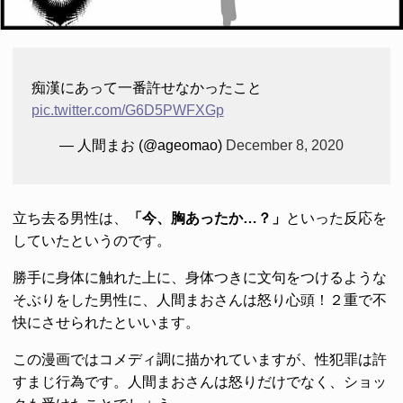
痴漢にあって一番許せなかったこと
pic.twitter.com/G6D5PWFXGp
— 人間まお (@ageomao)
December 8, 2020
立ち去る男性は、
「今、胸あったか…？」
といった反応を
していたというのです。
勝手に身体に触れた上に、身体つきに文句をつけるような
そぶりをした男性に、人間まおさんは怒り心頭！２重で不
快にさせられたといいます。
この漫画ではコメディ調に描かれていますが、性犯罪は許
すまじ行為です。人間まおさんは怒りだけでなく、ショッ