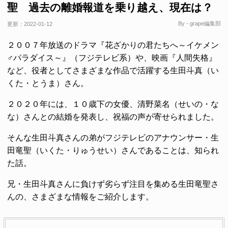
聖 過去の離婚報道を乗り越え、現在は？
By - grape編集部
更新：
2022-01-12
２００７年放送のドラマ『花ざかりの君たちへ～イケメン
♂パラダイス～』（フジテレビ系）や、映画『人間失格』
など、役者としてさまざまな作品で活躍する生田斗真（い
くた・とうま）さん。
２０２０年には、１０歳下の女優、清野菜名（せいの・な
な）さんとの結婚を発表し、祝福の声が寄せられました。
そんな生田斗真さんの弟がフジテレビのアナウンサー・生
田竜聖（いくた・りゅうせい）さんであることは、知られ
た話。
兄・生田斗真さんに負けず劣らず注目を集める生田竜聖さ
んの、さまざまな情報をご紹介します。