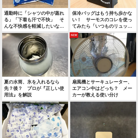
通勤時に「シャツの中が蒸れ
保冷バッグはもう持ち歩かな
る」「下着も汗で不快」 そ
い！ サーモスのコレを使っ
んな不快感を軽減したいなら
てみたら「いつものリュック
上下コレにしてみたら？
の中に保冷スペースができ
new
た」
夏の水筒、氷を入れるなら
扇風機とサーキュレーター、
先？後？ プロが『正しい使
エアコン中はどっち？ メー
用法』を解説
カーが教える使い分け