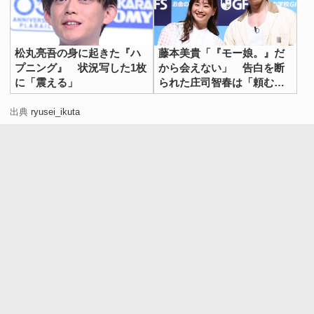
松丸亮吾の身に起きた『ハ
藤本美貴「『モー娘。』だ
プニング』 状況写した1枚
から会えない」 告白を断
に「震える」
られた庄司智春は「頼むか
ら最後に…」
出典
ryusei_ikuta