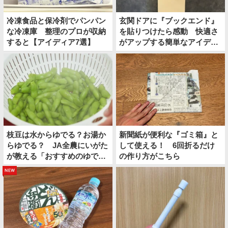
冷凍食品と保冷剤でパンパン
玄関ドアに『ブックエンド』
な冷凍庫 整理のプロが収納
を貼りつけたら感動 快適さ
すると【アイディア7選】
がアップする簡単なアイディ
アとは
枝豆は水からゆでる？お湯か
新聞紙が便利な『ゴミ箱』と
らゆでる？ JA全農にいがた
して使える！ 6回折るだけ
が教える「おすすめのゆで
の作り方がこちら
方」がこちら
new