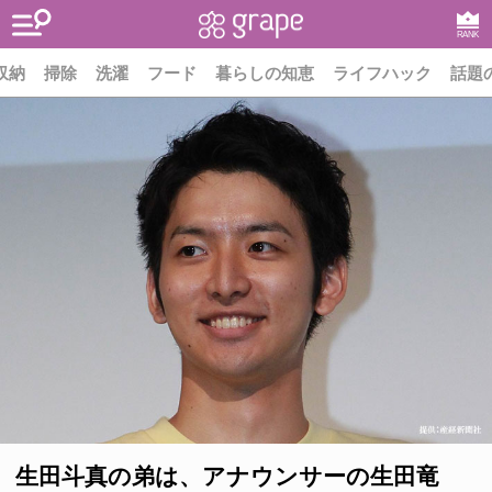
RANK
収納
掃除
洗濯
フード
暮らしの知恵
ライフハック
話題
生田斗真の弟は、アナウンサーの生田竜