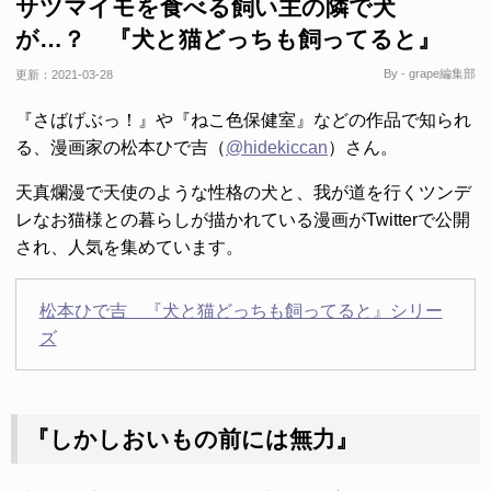
サツマイモを食べる飼い主の隣で犬
が…？ 『犬と猫どっちも飼ってると』
By - grape編集部
更新：
2021-03-28
『さばげぶっ！』や『ねこ色保健室』などの作品で知られ
る、漫画家の松本ひで吉（
@hidekiccan
）さん。
天真爛漫で天使のような性格の犬と、我が道を行くツンデ
レなお猫様との暮らしが描かれている漫画がTwitterで公開
され、人気を集めています。
松本ひで吉 『犬と猫どっちも飼ってると』シリー
ズ
『しかしおいもの前には無力』