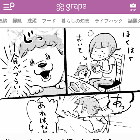
RANK
収納
掃除
洗濯
フード
暮らしの知恵
ライフハック
話題